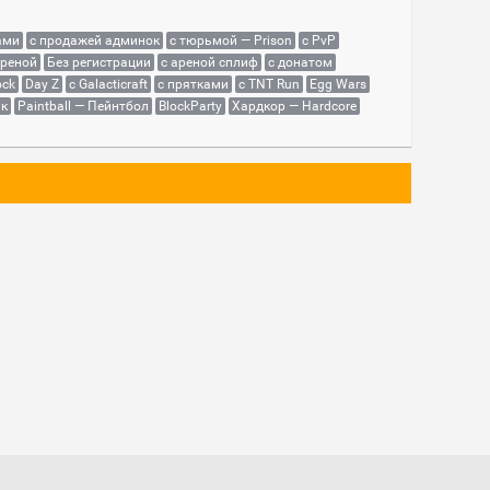
ами
с продажей админок
с тюрьмой — Prison
с PvP
ареной
Без регистрации
с ареной сплиф
с донатом
ock
Day Z
с Galacticraft
с прятками
с TNT Run
Egg Wars
як
Paintball — Пейнтбол
BlockParty
Хардкор — Hardcore