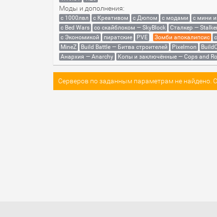
Моды и дополнения:
с 1000лвл
c Креативом
с Дюпом
с модами
с мини 
с Bed Wars
со скайблоком — SkyBlock
Сталкер — Stalke
с Экономикой
пиратские
PVE
Зомби апокалипсис
MineZ
Build Battle — Битва строителей
Pixelmon
BuildC
Анархия — Anarchy
Копы и заключённые — Cops and Ro
Серверов по заданным параметрам не найдено. Со