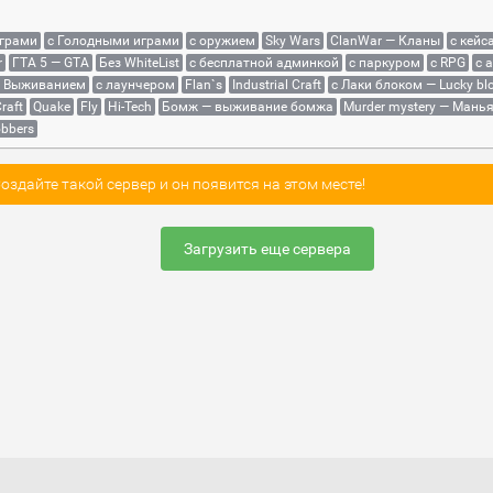
играми
с Голодными играми
с оружием
Sky Wars
ClanWar — Кланы
с кейс
r
ГТА 5 — GTA
Без WhiteList
с бесплатной админкой
с паркуром
с RPG
с 
с Выживанием
с лаунчером
Flan`s
Industrial Craft
с Лаки блоком — Lucky bl
raft
Quake
Fly
Hi-Tech
Бомж — выживание бомжа
Murder mystery — Мань
bbers
здайте такой сервер и он появится на этом месте!
Загрузить еще сервера