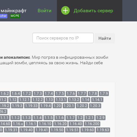
 майнкрафт
Войти
Добавить сервер
cher
MCPE
и апокалипсис
. Мир погряз в инфицированных зомби
ишащий зомби, цепляясь за свою жизнь. Найди себе
1.6.2
1.6.4
1.7.2
1.7.3
1.7.4
1.7.5
1.7.6
1.7.7
1.7.8
1.7.9
11.2
1.12
1.12.1
1.12.2
1.13
1.13.1
1.13.2
1.14
1.14.1
1.19.2
1.19.3
1.19.33
1.19.4
1.20
1.20.1
1.20.2
1.20.3
26.2
1.1.1
1.1.2
1.1.3
1.1.4
1.1.5
1.1.6
1.1.7
1.2
1.2.1
1.2.9
.14.60
1.16.x
1.16.1
1.16.10
1.16.20
1.16.40
1.16.200
30
1.19.31
1.19.40
1.19.41
1.19.50
1.19.51
1.19.60
1.19.63