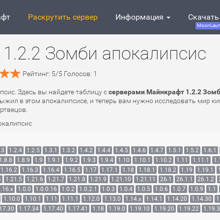
афт
Раскрутить сервер
Информация
Скачать
MoonLaun
1.2.2 Зомби апокалипсис
Рейтинг:
5
/
5
Голосов:
1
псис. Здесь вы найдете таблицу с
серверами Майнкрафт 1.2.2 Зомб
 выжил в этом апокалипсисе, и теперь вам нужно исследовать мир к
ртвецов.
окалипсис
.3
1.2.4
1.2.5
1.3.1
1.3.2
1.4.2
1.4.4
1.4.5
1.4.6
1.4.7
1.5.1
1.5.2
1.6.1
1.8.8
1.8.9
1.9
1.9.1
1.9.2
1.9.3
1.9.4
1.10
1.10.1
1.10.2
1.11
1.11.1
1.
1.16.2
1.16.3
1.16.4
1.16.5
1.17
1.17.1
1.18
1.18.1
1.18.2
1.19
1.19.1
4
1.21.5
1.21.6
1.21.7
1.21.8
1.21.9
1.21.10
1.21.11
26.1
26.1.1
26.1.2
.16.x
1.0.0
1.0.0.16
1.0.2
1.0.2.1
1.0.3
1.0.4
1.0.5
1.0.6
1.0.7
1.0.9
1.1
1.10.0
1.10.1
1.11
1.11.1
1.12.0
1.13.0
1.14.x
1.14.1
1.14.20
1.14.30
1
17.30
1.17.34
1.17.40
1.17.41
1.18
1.19.0
1.19.10
1.19.20
1.19.22
1.19.