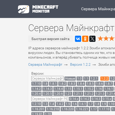
Сервера Майнкр
Сервера Майнкрафт 
Быстрая версия сайта
IP адреса серверов майнкрафт 1.2.2 Зомби апокали
вирусом людях. Вы становитесь одним из тех, кто
компаньонов, и вперёд убивать полчища живых ме
→
→
Сервера Майнкрафт
Версия 1.2.2
Зомби ап
Версии:
Сервера Майнкрафт
Новые
1.0
1.1
1.2.1
1.2.2
1.2
1.7.10
1.8
1.8.1
1.8.2
1.8.3
1.8.4
1.8.5
1.8.6
1.8.7
1.14.2
1.14.3
1.14.4
1.15
1.15.1
1.15.2
1.16
1.16.1
1.20.4
1.20.5
1.20.6
1.21
1.21.1
1.21.2
1.21.3
1.21.
Сервера Майнкрафт PE
0.14.x
0.14.2
0.14.3
0.15.x
0
1.2.10
1.3
1.4
1.4.2
1.5
1.6
1.6.1
1.7
1.8
1.9
1.10
1.16.201
1.16.210
1.16.220
1.16.221
1.17
1.17.10
1.
1.19.81
1.20