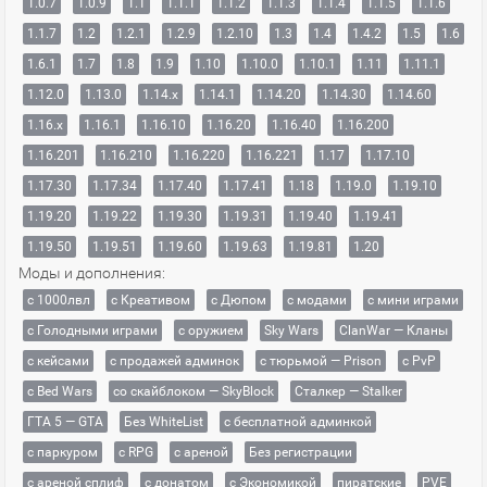
1.0.7
1.0.9
1.1
1.1.1
1.1.2
1.1.3
1.1.4
1.1.5
1.1.6
1.1.7
1.2
1.2.1
1.2.9
1.2.10
1.3
1.4
1.4.2
1.5
1.6
1.6.1
1.7
1.8
1.9
1.10
1.10.0
1.10.1
1.11
1.11.1
1.12.0
1.13.0
1.14.x
1.14.1
1.14.20
1.14.30
1.14.60
1.16.x
1.16.1
1.16.10
1.16.20
1.16.40
1.16.200
1.16.201
1.16.210
1.16.220
1.16.221
1.17
1.17.10
1.17.30
1.17.34
1.17.40
1.17.41
1.18
1.19.0
1.19.10
1.19.20
1.19.22
1.19.30
1.19.31
1.19.40
1.19.41
1.19.50
1.19.51
1.19.60
1.19.63
1.19.81
1.20
Моды и дополнения:
с 1000лвл
c Креативом
с Дюпом
с модами
с мини играми
с Голодными играми
с оружием
Sky Wars
ClanWar — Кланы
с кейсами
с продажей админок
с тюрьмой — Prison
с PvP
с Bed Wars
со скайблоком — SkyBlock
Сталкер — Stalker
ГТА 5 — GTA
Без WhiteList
с бесплатной админкой
с паркуром
с RPG
с ареной
Без регистрации
с ареной сплиф
с донатом
с Экономикой
пиратские
PVE