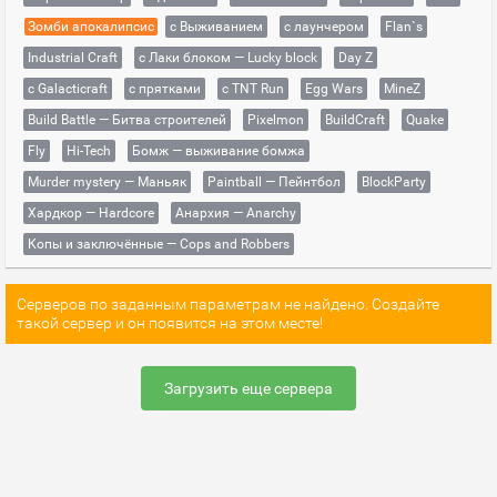
Зомби апокалипсис
с Выживанием
с лаунчером
Flan`s
Industrial Craft
с Лаки блоком — Lucky block
Day Z
с Galacticraft
с прятками
с TNT Run
Egg Wars
MineZ
Build Battle — Битва строителей
Pixelmon
BuildCraft
Quake
Fly
Hi-Tech
Бомж — выживание бомжа
Murder mystery — Маньяк
Paintball — Пейнтбол
BlockParty
Хардкор — Hardcore
Анархия — Anarchy
Копы и заключённые — Cops and Robbers
Серверов по заданным параметрам не найдено. Создайте
такой сервер и он появится на этом месте!
Загрузить еще сервера