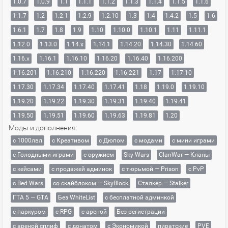
1.0.7
1.0.9
1.1
1.1.1
1.1.2
1.1.3
1.1.4
1.1.5
1.1.6
1.1.7
1.2
1.2.1
1.2.9
1.2.10
1.3
1.4
1.4.2
1.5
1.6
1.6.1
1.7
1.8
1.9
1.10
1.10.0
1.10.1
1.11
1.11.1
1.12.0
1.13.0
1.14.x
1.14.1
1.14.20
1.14.30
1.14.60
1.16.x
1.16.1
1.16.10
1.16.20
1.16.40
1.16.200
1.16.201
1.16.210
1.16.220
1.16.221
1.17
1.17.10
1.17.30
1.17.34
1.17.40
1.17.41
1.18
1.19.0
1.19.10
1.19.20
1.19.22
1.19.30
1.19.31
1.19.40
1.19.41
1.19.50
1.19.51
1.19.60
1.19.63
1.19.81
1.20
Моды и дополнения:
с 1000лвл
c Креативом
с Дюпом
с модами
с мини играми
с Голодными играми
с оружием
Sky Wars
ClanWar — Кланы
с кейсами
с продажей админок
с тюрьмой — Prison
с PvP
с Bed Wars
со скайблоком — SkyBlock
Сталкер — Stalker
ГТА 5 — GTA
Без WhiteList
с бесплатной админкой
с паркуром
с RPG
с ареной
Без регистрации
с ареной сплиф
с донатом
с Экономикой
пиратские
PVE