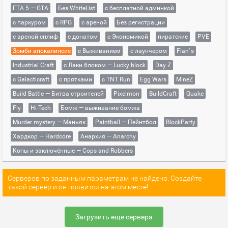
ГТА 5 — GTA
Без WhiteList
с бесплатной админкой
с паркуром
с RPG
с ареной
Без регистрации
с ареной сплиф
с донатом
с Экономикой
пиратские
PVE
Зомби апокалипсис
с Выживанием
с лаунчером
Flan`s
Industrial Craft
с Лаки блоком — Lucky block
Day Z
с Galacticraft
с прятками
с TNT Run
Egg Wars
MineZ
Build Battle — Битва строителей
Pixelmon
BuildCraft
Quake
Fly
Hi-Tech
Бомж — выживание бомжа
Murder mystery — Маньяк
Paintball — Пейнтбол
BlockParty
Хардкор — Hardcore
Анархия — Anarchy
Копы и заключённые — Cops and Robbers
Серверов по заданным параметрам не найдено. Создайте
такой сервер и он появится на этом месте!
Загрузить еще сервера