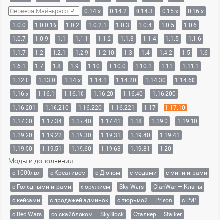
Сервера Майнкрафт PE
0.14.x
0.14.2
0.14.3
0.15.x
0.16.x
1.0.0
1.0.0.16
1.0.2
1.0.2.1
1.0.3
1.0.4
1.0.5
1.0.6
1.0.7
1.0.9
1.1
1.1.1
1.1.2
1.1.3
1.1.4
1.1.5
1.1.6
1.1.7
1.2
1.2.1
1.2.9
1.2.10
1.3
1.4
1.4.2
1.5
1.6
1.6.1
1.7
1.8
1.9
1.10
1.10.0
1.10.1
1.11
1.11.1
1.12.0
1.13.0
1.14.x
1.14.1
1.14.20
1.14.30
1.14.60
1.16.x
1.16.1
1.16.10
1.16.20
1.16.40
1.16.200
1.16.201
1.16.210
1.16.220
1.16.221
1.17
1.17.10
1.17.30
1.17.34
1.17.40
1.17.41
1.18
1.19.0
1.19.10
1.19.20
1.19.22
1.19.30
1.19.31
1.19.40
1.19.41
1.19.50
1.19.51
1.19.60
1.19.63
1.19.81
1.20
Моды и дополнения:
с 1000лвл
c Креативом
с Дюпом
с модами
с мини играми
с Голодными играми
с оружием
Sky Wars
ClanWar — Кланы
с кейсами
с продажей админок
с тюрьмой — Prison
с PvP
с Bed Wars
со скайблоком — SkyBlock
Сталкер — Stalker