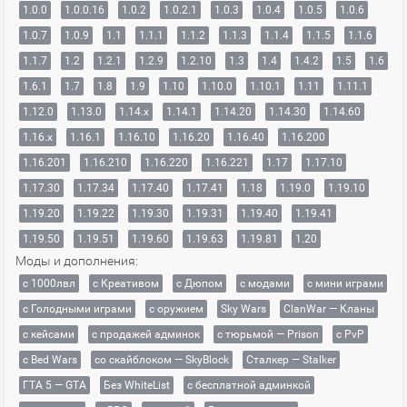
1.0.0
1.0.0.16
1.0.2
1.0.2.1
1.0.3
1.0.4
1.0.5
1.0.6
1.0.7
1.0.9
1.1
1.1.1
1.1.2
1.1.3
1.1.4
1.1.5
1.1.6
1.1.7
1.2
1.2.1
1.2.9
1.2.10
1.3
1.4
1.4.2
1.5
1.6
1.6.1
1.7
1.8
1.9
1.10
1.10.0
1.10.1
1.11
1.11.1
1.12.0
1.13.0
1.14.x
1.14.1
1.14.20
1.14.30
1.14.60
1.16.x
1.16.1
1.16.10
1.16.20
1.16.40
1.16.200
1.16.201
1.16.210
1.16.220
1.16.221
1.17
1.17.10
1.17.30
1.17.34
1.17.40
1.17.41
1.18
1.19.0
1.19.10
1.19.20
1.19.22
1.19.30
1.19.31
1.19.40
1.19.41
1.19.50
1.19.51
1.19.60
1.19.63
1.19.81
1.20
Моды и дополнения:
с 1000лвл
c Креативом
с Дюпом
с модами
с мини играми
с Голодными играми
с оружием
Sky Wars
ClanWar — Кланы
с кейсами
с продажей админок
с тюрьмой — Prison
с PvP
с Bed Wars
со скайблоком — SkyBlock
Сталкер — Stalker
ГТА 5 — GTA
Без WhiteList
с бесплатной админкой