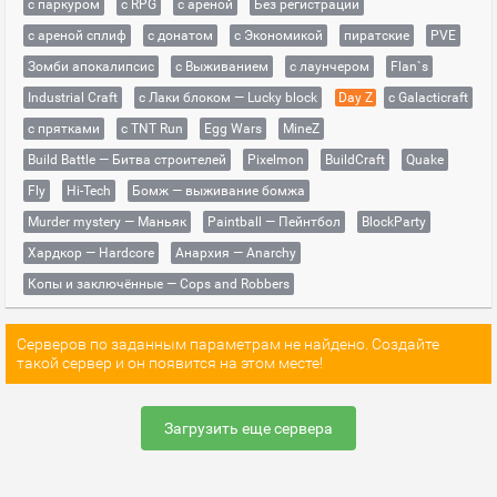
с паркуром
с RPG
с ареной
Без регистрации
с ареной сплиф
с донатом
с Экономикой
пиратские
PVE
Зомби апокалипсис
с Выживанием
с лаунчером
Flan`s
Industrial Craft
с Лаки блоком — Lucky block
Day Z
с Galacticraft
с прятками
с TNT Run
Egg Wars
MineZ
Build Battle — Битва строителей
Pixelmon
BuildCraft
Quake
Fly
Hi-Tech
Бомж — выживание бомжа
Murder mystery — Маньяк
Paintball — Пейнтбол
BlockParty
Хардкор — Hardcore
Анархия — Anarchy
Копы и заключённые — Cops and Robbers
Серверов по заданным параметрам не найдено. Создайте
такой сервер и он появится на этом месте!
Загрузить еще сервера