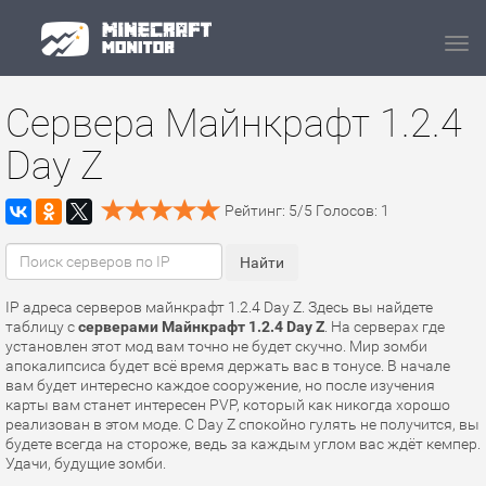
Navi
Сервера Майнкрафт 1.2.4
Day Z
Рейтинг:
5
/
5
Голосов:
1
IP адреса серверов майнкрафт 1.2.4 Day Z. Здесь вы найдете
таблицу с
серверами Майнкрафт 1.2.4 Day Z
. На серверах где
установлен этот мод вам точно не будет скучно. Мир зомби
апокалипсиса будет всё время держать вас в тонусе. В начале
вам будет интересно каждое сооружение, но после изучения
карты вам станет интересен PVP, который как никогда хорошо
реализован в этом моде. С Day Z спокойно гулять не получится, вы
будете всегда на стороже, ведь за каждым углом вас ждёт кемпер.
Удачи, будущие зомби.