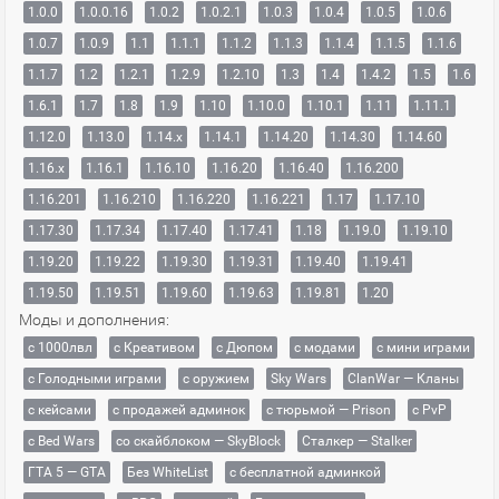
1.0.0
1.0.0.16
1.0.2
1.0.2.1
1.0.3
1.0.4
1.0.5
1.0.6
1.0.7
1.0.9
1.1
1.1.1
1.1.2
1.1.3
1.1.4
1.1.5
1.1.6
1.1.7
1.2
1.2.1
1.2.9
1.2.10
1.3
1.4
1.4.2
1.5
1.6
1.6.1
1.7
1.8
1.9
1.10
1.10.0
1.10.1
1.11
1.11.1
1.12.0
1.13.0
1.14.x
1.14.1
1.14.20
1.14.30
1.14.60
1.16.x
1.16.1
1.16.10
1.16.20
1.16.40
1.16.200
1.16.201
1.16.210
1.16.220
1.16.221
1.17
1.17.10
1.17.30
1.17.34
1.17.40
1.17.41
1.18
1.19.0
1.19.10
1.19.20
1.19.22
1.19.30
1.19.31
1.19.40
1.19.41
1.19.50
1.19.51
1.19.60
1.19.63
1.19.81
1.20
Моды и дополнения:
с 1000лвл
c Креативом
с Дюпом
с модами
с мини играми
с Голодными играми
с оружием
Sky Wars
ClanWar — Кланы
с кейсами
с продажей админок
с тюрьмой — Prison
с PvP
с Bed Wars
со скайблоком — SkyBlock
Сталкер — Stalker
ГТА 5 — GTA
Без WhiteList
с бесплатной админкой