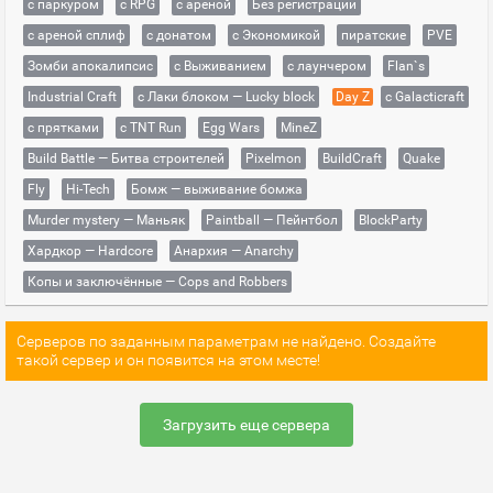
с паркуром
с RPG
с ареной
Без регистрации
с ареной сплиф
с донатом
с Экономикой
пиратские
PVE
Зомби апокалипсис
с Выживанием
с лаунчером
Flan`s
Industrial Craft
с Лаки блоком — Lucky block
Day Z
с Galacticraft
с прятками
с TNT Run
Egg Wars
MineZ
Build Battle — Битва строителей
Pixelmon
BuildCraft
Quake
Fly
Hi-Tech
Бомж — выживание бомжа
Murder mystery — Маньяк
Paintball — Пейнтбол
BlockParty
Хардкор — Hardcore
Анархия — Anarchy
Копы и заключённые — Cops and Robbers
Серверов по заданным параметрам не найдено. Создайте
такой сервер и он появится на этом месте!
Загрузить еще сервера