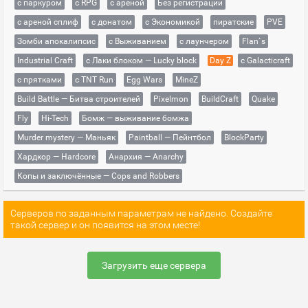
с паркуром
с RPG
с ареной
Без регистрации
с ареной сплиф
с донатом
с Экономикой
пиратские
PVE
Зомби апокалипсис
с Выживанием
с лаунчером
Flan`s
Industrial Craft
с Лаки блоком — Lucky block
Day Z
с Galacticraft
с прятками
с TNT Run
Egg Wars
MineZ
Build Battle — Битва строителей
Pixelmon
BuildCraft
Quake
Fly
Hi-Tech
Бомж — выживание бомжа
Murder mystery — Маньяк
Paintball — Пейнтбол
BlockParty
Хардкор — Hardcore
Анархия — Anarchy
Копы и заключённые — Cops and Robbers
Серверов по заданным параметрам не найдено. Создайте
такой сервер и он появится на этом месте!
Загрузить еще сервера