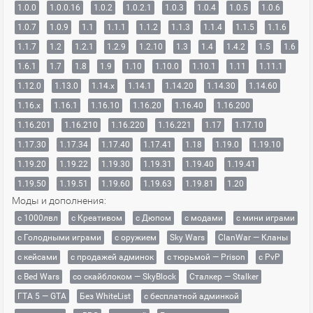
1.0.0
1.0.0.16
1.0.2
1.0.2.1
1.0.3
1.0.4
1.0.5
1.0.6
1.0.7
1.0.9
1.1
1.1.1
1.1.2
1.1.3
1.1.4
1.1.5
1.1.6
1.1.7
1.2
1.2.1
1.2.9
1.2.10
1.3
1.4
1.4.2
1.5
1.6
1.6.1
1.7
1.8
1.9
1.10
1.10.0
1.10.1
1.11
1.11.1
1.12.0
1.13.0
1.14.x
1.14.1
1.14.20
1.14.30
1.14.60
1.16.x
1.16.1
1.16.10
1.16.20
1.16.40
1.16.200
1.16.201
1.16.210
1.16.220
1.16.221
1.17
1.17.10
1.17.30
1.17.34
1.17.40
1.17.41
1.18
1.19.0
1.19.10
1.19.20
1.19.22
1.19.30
1.19.31
1.19.40
1.19.41
1.19.50
1.19.51
1.19.60
1.19.63
1.19.81
1.20
Моды и дополнения:
с 1000лвл
c Креативом
с Дюпом
с модами
с мини играми
с Голодными играми
с оружием
Sky Wars
ClanWar — Кланы
с кейсами
с продажей админок
с тюрьмой — Prison
с PvP
с Bed Wars
со скайблоком — SkyBlock
Сталкер — Stalker
ГТА 5 — GTA
Без WhiteList
с бесплатной админкой