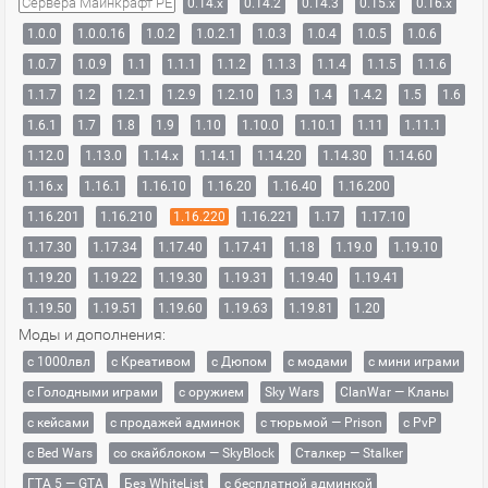
Сервера Майнкрафт PE
0.14.x
0.14.2
0.14.3
0.15.x
0.16.x
1.0.0
1.0.0.16
1.0.2
1.0.2.1
1.0.3
1.0.4
1.0.5
1.0.6
1.0.7
1.0.9
1.1
1.1.1
1.1.2
1.1.3
1.1.4
1.1.5
1.1.6
1.1.7
1.2
1.2.1
1.2.9
1.2.10
1.3
1.4
1.4.2
1.5
1.6
1.6.1
1.7
1.8
1.9
1.10
1.10.0
1.10.1
1.11
1.11.1
1.12.0
1.13.0
1.14.x
1.14.1
1.14.20
1.14.30
1.14.60
1.16.x
1.16.1
1.16.10
1.16.20
1.16.40
1.16.200
1.16.201
1.16.210
1.16.220
1.16.221
1.17
1.17.10
1.17.30
1.17.34
1.17.40
1.17.41
1.18
1.19.0
1.19.10
1.19.20
1.19.22
1.19.30
1.19.31
1.19.40
1.19.41
1.19.50
1.19.51
1.19.60
1.19.63
1.19.81
1.20
Моды и дополнения:
с 1000лвл
c Креативом
с Дюпом
с модами
с мини играми
с Голодными играми
с оружием
Sky Wars
ClanWar — Кланы
с кейсами
с продажей админок
с тюрьмой — Prison
с PvP
с Bed Wars
со скайблоком — SkyBlock
Сталкер — Stalker
ГТА 5 — GTA
Без WhiteList
с бесплатной админкой