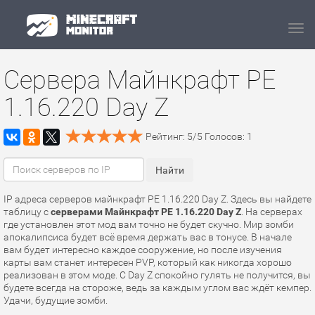
Navi
Сервера Майнкрафт PE
1.16.220 Day Z
Рейтинг:
5
/
5
Голосов:
1
IP адреса серверов майнкрафт PE 1.16.220 Day Z. Здесь вы найдете
таблицу с
серверами Майнкрафт PE 1.16.220 Day Z
. На серверах
где установлен этот мод вам точно не будет скучно. Мир зомби
апокалипсиса будет всё время держать вас в тонусе. В начале
вам будет интересно каждое сооружение, но после изучения
карты вам станет интересен PVP, который как никогда хорошо
реализован в этом моде. С Day Z спокойно гулять не получится, вы
будете всегда на стороже, ведь за каждым углом вас ждёт кемпер.
Удачи, будущие зомби.