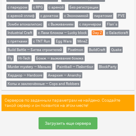
с паркуром
с RPG
с ареной
Без регистрации
с ареной сплиф
с донатом
с Экономикой
пиратские
PVE
Зомби апокалипсис
с Выживанием
с лаунчером
Flan`s
Industrial Craft
с Лаки блоком — Lucky block
Day Z
с Galacticraft
с прятками
с TNT Run
Egg Wars
MineZ
Build Battle — Битва строителей
Pixelmon
BuildCraft
Quake
Fly
Hi-Tech
Бомж — выживание бомжа
Murder mystery — Маньяк
Paintball — Пейнтбол
BlockParty
Хардкор — Hardcore
Анархия — Anarchy
Копы и заключённые — Cops and Robbers
Серверов по заданным параметрам не найдено. Создайте
такой сервер и он появится на этом месте!
Загрузить еще сервера