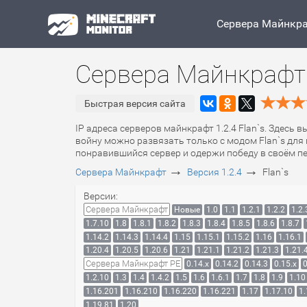
Сервера Майнкр
Сервера Майнкрафт 1
Быстрая версия сайта
IP адреса серверов майнкрафт 1.2.4 Flan`s. Здесь 
войну можно развязать только с модом Flan`s для
понравившийся сервер и одержи победу в своём п
→
→
Сервера Майнкрафт
Версия 1.2.4
Flan`s
Версии:
Сервера Майнкрафт
Новые
1.0
1.1
1.2.1
1.2.2
1.2.
1.7.10
1.8
1.8.1
1.8.2
1.8.3
1.8.4
1.8.5
1.8.6
1.8.7
1.14.2
1.14.3
1.14.4
1.15
1.15.1
1.15.2
1.16
1.16.1
1.20.4
1.20.5
1.20.6
1.21
1.21.1
1.21.2
1.21.3
1.21.
Сервера Майнкрафт PE
0.14.x
0.14.2
0.14.3
0.15.x
0
1.2.10
1.3
1.4
1.4.2
1.5
1.6
1.6.1
1.7
1.8
1.9
1.10
1.16.201
1.16.210
1.16.220
1.16.221
1.17
1.17.10
1.
1.19.81
1.20