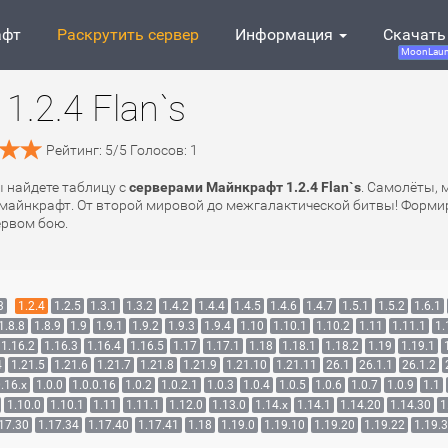
афт
Раскрутить сервер
Информация
Скачать
MoonLaun
.2.4 Flan`s
Рейтинг:
5
/
5
Голосов:
1
вы найдете таблицу с
серверами Майнкрафт 1.2.4 Flan`s
. Самолёты, 
 майнкрафт. От второй мировой до межгалактической битвы! Формиру
ервом бою.
3
1.2.4
1.2.5
1.3.1
1.3.2
1.4.2
1.4.4
1.4.5
1.4.6
1.4.7
1.5.1
1.5.2
1.6.1
1.8.8
1.8.9
1.9
1.9.1
1.9.2
1.9.3
1.9.4
1.10
1.10.1
1.10.2
1.11
1.11.1
1.
1.16.2
1.16.3
1.16.4
1.16.5
1.17
1.17.1
1.18
1.18.1
1.18.2
1.19
1.19.1
4
1.21.5
1.21.6
1.21.7
1.21.8
1.21.9
1.21.10
1.21.11
26.1
26.1.1
26.1.2
.16.x
1.0.0
1.0.0.16
1.0.2
1.0.2.1
1.0.3
1.0.4
1.0.5
1.0.6
1.0.7
1.0.9
1.1
1.10.0
1.10.1
1.11
1.11.1
1.12.0
1.13.0
1.14.x
1.14.1
1.14.20
1.14.30
1
17.30
1.17.34
1.17.40
1.17.41
1.18
1.19.0
1.19.10
1.19.20
1.19.22
1.19.