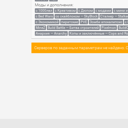
Моды и дополнения:
с 1000лвл
c Креативом
с Дюпом
с модами
с мини 
с Bed Wars
со скайблоком — SkyBlock
Сталкер — Stalke
с Экономикой
пиратские
PVE
Зомби апокалипсис
с
MineZ
Build Battle — Битва строителей
Pixelmon
BuildC
Анархия — Anarchy
Копы и заключённые — Cops and Ro
Серверов по заданным параметрам не найдено. Со