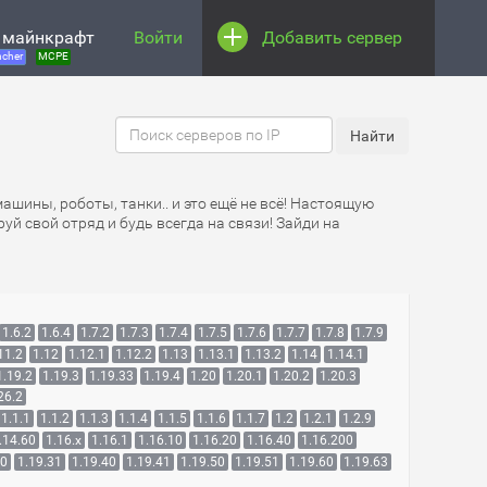
 майнкрафт
Войти
Добавить сервер
cher
MCPE
машины, роботы, танки.. и это ещё не всё! Настоящую
й свой отряд и будь всегда на связи! Зайди на
1.6.2
1.6.4
1.7.2
1.7.3
1.7.4
1.7.5
1.7.6
1.7.7
1.7.8
1.7.9
11.2
1.12
1.12.1
1.12.2
1.13
1.13.1
1.13.2
1.14
1.14.1
1.19.2
1.19.3
1.19.33
1.19.4
1.20
1.20.1
1.20.2
1.20.3
26.2
1.1.1
1.1.2
1.1.3
1.1.4
1.1.5
1.1.6
1.1.7
1.2
1.2.1
1.2.9
.14.60
1.16.x
1.16.1
1.16.10
1.16.20
1.16.40
1.16.200
30
1.19.31
1.19.40
1.19.41
1.19.50
1.19.51
1.19.60
1.19.63