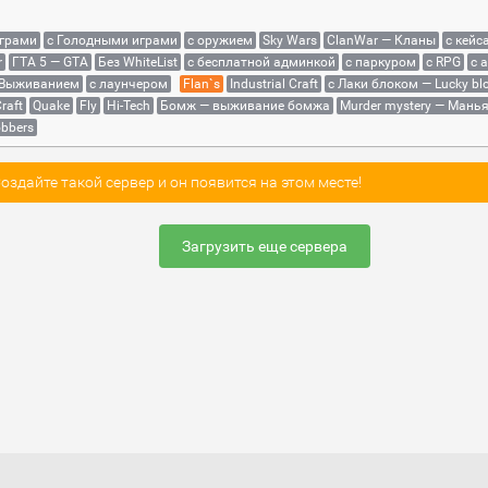
играми
с Голодными играми
с оружием
Sky Wars
ClanWar — Кланы
с кейс
r
ГТА 5 — GTA
Без WhiteList
с бесплатной админкой
с паркуром
с RPG
с 
 Выживанием
с лаунчером
Flan`s
Industrial Craft
с Лаки блоком — Lucky bl
raft
Quake
Fly
Hi-Tech
Бомж — выживание бомжа
Murder mystery — Мань
bbers
здайте такой сервер и он появится на этом месте!
Загрузить еще сервера