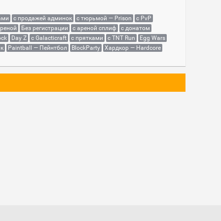
ами
с продажей админок
с тюрьмой — Prison
с PvP
ареной
Без регистрации
с ареной сплиф
с донатом
ock
Day Z
с Galacticraft
с прятками
с TNT Run
Egg Wars
як
Paintball — Пейнтбол
BlockParty
Хардкор — Hardcore