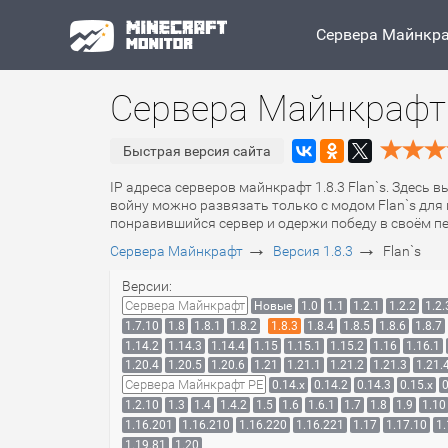
Сервера Майнкр
Сервера Майнкрафт 1
Быстрая версия сайта
IP адреса серверов майнкрафт 1.8.3 Flan`s. Здесь 
войну можно развязать только с модом Flan`s для
понравившийся сервер и одержи победу в своём п
→
→
Сервера Майнкрафт
Версия 1.8.3
Flan`s
Версии:
Сервера Майнкрафт
Новые
1.0
1.1
1.2.1
1.2.2
1.2.
1.7.10
1.8
1.8.1
1.8.2
1.8.3
1.8.4
1.8.5
1.8.6
1.8.7
1.14.2
1.14.3
1.14.4
1.15
1.15.1
1.15.2
1.16
1.16.1
1.20.4
1.20.5
1.20.6
1.21
1.21.1
1.21.2
1.21.3
1.21.
Сервера Майнкрафт PE
0.14.x
0.14.2
0.14.3
0.15.x
0
1.2.10
1.3
1.4
1.4.2
1.5
1.6
1.6.1
1.7
1.8
1.9
1.10
1.16.201
1.16.210
1.16.220
1.16.221
1.17
1.17.10
1.
1.19.81
1.20