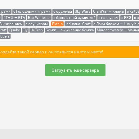
играми
с Голодными играми
с оружием
Sky Wars
ClanWar — Кланы
с кейс
r
ГТА 5 — GTA
Без WhiteList
с бесплатной админкой
с паркуром
с RPG
с 
 Выживанием
с лаунчером
Flan`s
Industrial Craft
с Лаки блоком — Lucky bl
raft
Quake
Fly
Hi-Tech
Бомж — выживание бомжа
Murder mystery — Мань
bbers
здайте такой сервер и он появится на этом месте!
Загрузить еще сервера