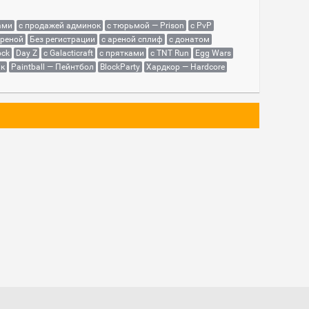
ами
с продажей админок
с тюрьмой — Prison
с PvP
ареной
Без регистрации
с ареной сплиф
с донатом
ock
Day Z
с Galacticraft
с прятками
с TNT Run
Egg Wars
як
Paintball — Пейнтбол
BlockParty
Хардкор — Hardcore