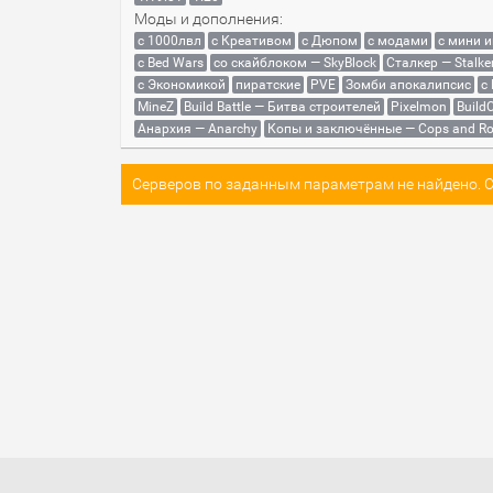
Моды и дополнения:
с 1000лвл
c Креативом
с Дюпом
с модами
с мини 
с Bed Wars
со скайблоком — SkyBlock
Сталкер — Stalke
с Экономикой
пиратские
PVE
Зомби апокалипсис
с
MineZ
Build Battle — Битва строителей
Pixelmon
BuildC
Анархия — Anarchy
Копы и заключённые — Cops and Ro
Серверов по заданным параметрам не найдено. Со