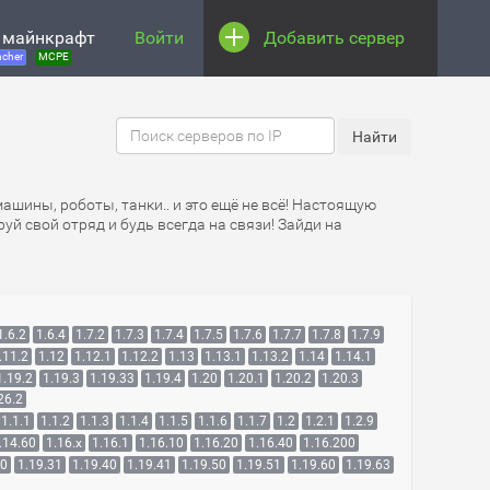
 майнкрафт
Войти
Добавить сервер
cher
MCPE
машины, роботы, танки.. и это ещё не всё! Настоящую
й свой отряд и будь всегда на связи! Зайди на
1.6.2
1.6.4
1.7.2
1.7.3
1.7.4
1.7.5
1.7.6
1.7.7
1.7.8
1.7.9
.11.2
1.12
1.12.1
1.12.2
1.13
1.13.1
1.13.2
1.14
1.14.1
1.19.2
1.19.3
1.19.33
1.19.4
1.20
1.20.1
1.20.2
1.20.3
26.2
1.1.1
1.1.2
1.1.3
1.1.4
1.1.5
1.1.6
1.1.7
1.2
1.2.1
1.2.9
.14.60
1.16.x
1.16.1
1.16.10
1.16.20
1.16.40
1.16.200
30
1.19.31
1.19.40
1.19.41
1.19.50
1.19.51
1.19.60
1.19.63