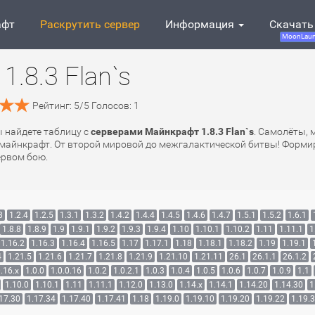
афт
Раскрутить сервер
Информация
Скачать
MoonLaun
.8.3 Flan`s
Рейтинг:
5
/
5
Голосов:
1
вы найдете таблицу с
серверами Майнкрафт 1.8.3 Flan`s
. Самолёты, 
 майнкрафт. От второй мировой до межгалактической битвы! Формиру
ервом бою.
3
1.2.4
1.2.5
1.3.1
1.3.2
1.4.2
1.4.4
1.4.5
1.4.6
1.4.7
1.5.1
1.5.2
1.6.1
1.8.8
1.8.9
1.9
1.9.1
1.9.2
1.9.3
1.9.4
1.10
1.10.1
1.10.2
1.11
1.11.1
1
1.16.2
1.16.3
1.16.4
1.16.5
1.17
1.17.1
1.18
1.18.1
1.18.2
1.19
1.19.1
4
1.21.5
1.21.6
1.21.7
1.21.8
1.21.9
1.21.10
1.21.11
26.1
26.1.1
26.1.2
.16.x
1.0.0
1.0.0.16
1.0.2
1.0.2.1
1.0.3
1.0.4
1.0.5
1.0.6
1.0.7
1.0.9
1.1
1.10.0
1.10.1
1.11
1.11.1
1.12.0
1.13.0
1.14.x
1.14.1
1.14.20
1.14.30
1
17.30
1.17.34
1.17.40
1.17.41
1.18
1.19.0
1.19.10
1.19.20
1.19.22
1.19.