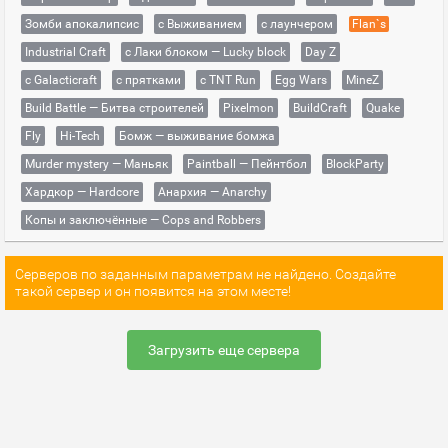
Зомби апокалипсис
с Выживанием
с лаунчером
Flan`s
Industrial Craft
с Лаки блоком — Lucky block
Day Z
с Galacticraft
с прятками
с TNT Run
Egg Wars
MineZ
Build Battle — Битва строителей
Pixelmon
BuildCraft
Quake
Fly
Hi-Tech
Бомж — выживание бомжа
Murder mystery — Маньяк
Paintball — Пейнтбол
BlockParty
Хардкор — Hardcore
Анархия — Anarchy
Копы и заключённые — Cops and Robbers
Серверов по заданным параметрам не найдено. Создайте
такой сервер и он появится на этом месте!
Загрузить еще сервера