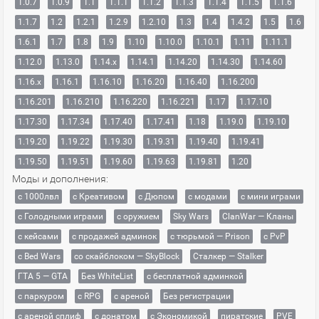
1.0.7
1.0.9
1.1
1.1.1
1.1.2
1.1.3
1.1.4
1.1.5
1.1.6
1.1.7
1.2
1.2.1
1.2.9
1.2.10
1.3
1.4
1.4.2
1.5
1.6
1.6.1
1.7
1.8
1.9
1.10
1.10.0
1.10.1
1.11
1.11.1
1.12.0
1.13.0
1.14.x
1.14.1
1.14.20
1.14.30
1.14.60
1.16.x
1.16.1
1.16.10
1.16.20
1.16.40
1.16.200
1.16.201
1.16.210
1.16.220
1.16.221
1.17
1.17.10
1.17.30
1.17.34
1.17.40
1.17.41
1.18
1.19.0
1.19.10
1.19.20
1.19.22
1.19.30
1.19.31
1.19.40
1.19.41
1.19.50
1.19.51
1.19.60
1.19.63
1.19.81
1.20
Моды и дополнения:
с 1000лвл
c Креативом
с Дюпом
с модами
с мини играми
с Голодными играми
с оружием
Sky Wars
ClanWar — Кланы
с кейсами
с продажей админок
с тюрьмой — Prison
с PvP
с Bed Wars
со скайблоком — SkyBlock
Сталкер — Stalker
ГТА 5 — GTA
Без WhiteList
с бесплатной админкой
с паркуром
с RPG
с ареной
Без регистрации
с ареной сплиф
с донатом
с Экономикой
пиратские
PVE