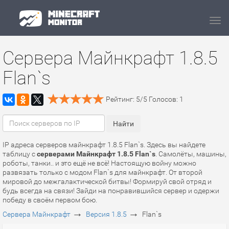
Navi
Сервера Майнкрафт 1.8.5
Flan`s
Рейтинг:
5
/
5
Голосов:
1
IP адреса серверов майнкрафт 1.8.5 Flan`s. Здесь вы найдете
таблицу с
серверами Майнкрафт 1.8.5 Flan`s
. Самолёты, машины,
роботы, танки.. и это ещё не всё! Настоящую войну можно
развязать только с модом Flan`s для майнкрафт. От второй
мировой до межгалактической битвы! Формируй свой отряд и
будь всегда на связи! Зайди на понравившийся сервер и одержи
победу в своём первом бою.
→
→
Сервера Майнкрафт
Версия 1.8.5
Flan`s