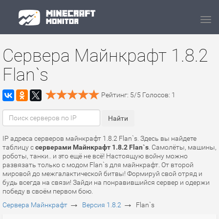
Navi
Сервера Майнкрафт 1.8.2
Flan`s
Рейтинг:
5
/
5
Голосов:
1
IP адреса серверов майнкрафт 1.8.2 Flan`s. Здесь вы найдете
таблицу с
серверами Майнкрафт 1.8.2 Flan`s
. Самолёты, машины,
роботы, танки.. и это ещё не всё! Настоящую войну можно
развязать только с модом Flan`s для майнкрафт. От второй
мировой до межгалактической битвы! Формируй свой отряд и
будь всегда на связи! Зайди на понравившийся сервер и одержи
победу в своём первом бою.
→
→
Сервера Майнкрафт
Версия 1.8.2
Flan`s