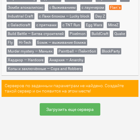
Зомби апокалипсис
с Выживанием
с лаунчером
Flan`s
Industrial Craft
с Лаки блоком — Lucky block
Day Z
с Galacticraft
с прятками
с TNT Run
Egg Wars
MineZ
Build Battle — Битва строителей
Pixelmon
BuildCraft
Quake
Fly
Hi-Tech
Бомж — выживание бомжа
Murder mystery — Маньяк
Paintball — Пейнтбол
BlockParty
Хардкор — Hardcore
Анархия — Anarchy
Копы и заключённые — Cops and Robbers
Серверов по заданным параметрам не найдено. Создайте
такой сервер и он появится на этом месте!
Загрузить еще сервера