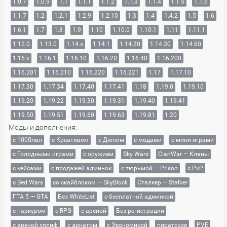
1.0.7
1.0.9
1.1
1.1.1
1.1.2
1.1.3
1.1.4
1.1.5
1.1.6
1.1.7
1.2
1.2.1
1.2.9
1.2.10
1.3
1.4
1.4.2
1.5
1.6
1.6.1
1.7
1.8
1.9
1.10
1.10.0
1.10.1
1.11
1.11.1
1.12.0
1.13.0
1.14.x
1.14.1
1.14.20
1.14.30
1.14.60
1.16.x
1.16.1
1.16.10
1.16.20
1.16.40
1.16.200
1.16.201
1.16.210
1.16.220
1.16.221
1.17
1.17.10
1.17.30
1.17.34
1.17.40
1.17.41
1.18
1.19.0
1.19.10
1.19.20
1.19.22
1.19.30
1.19.31
1.19.40
1.19.41
1.19.50
1.19.51
1.19.60
1.19.63
1.19.81
1.20
Моды и дополнения:
с 1000лвл
c Креативом
с Дюпом
с модами
с мини играми
с Голодными играми
с оружием
Sky Wars
ClanWar — Кланы
с кейсами
с продажей админок
с тюрьмой — Prison
с PvP
с Bed Wars
со скайблоком — SkyBlock
Сталкер — Stalker
ГТА 5 — GTA
Без WhiteList
с бесплатной админкой
с паркуром
с RPG
с ареной
Без регистрации
с ареной сплиф
с донатом
с Экономикой
пиратские
PVE