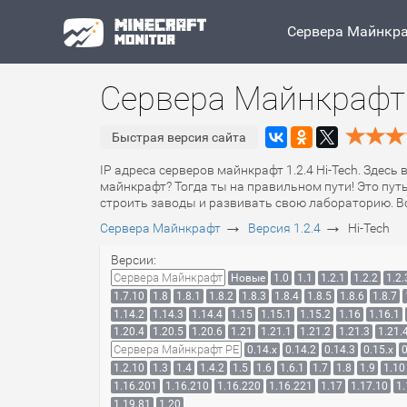
Сервера Майнкр
Сервера Майнкрафт 1
Быстрая версия сайта
IP адреса серверов майнкрафт 1.2.4 Hi-Tech. Здесь
майнкрафт? Тогда ты на правильном пути! Это пут
строить заводы и развивать свою лабораторию. Всё
→
→
Сервера Майнкрафт
Версия 1.2.4
Hi-Tech
Версии:
Сервера Майнкрафт
Новые
1.0
1.1
1.2.1
1.2.2
1.2.
1.7.10
1.8
1.8.1
1.8.2
1.8.3
1.8.4
1.8.5
1.8.6
1.8.7
1.14.2
1.14.3
1.14.4
1.15
1.15.1
1.15.2
1.16
1.16.1
1.20.4
1.20.5
1.20.6
1.21
1.21.1
1.21.2
1.21.3
1.21.
Сервера Майнкрафт PE
0.14.x
0.14.2
0.14.3
0.15.x
0
1.2.10
1.3
1.4
1.4.2
1.5
1.6
1.6.1
1.7
1.8
1.9
1.10
1.16.201
1.16.210
1.16.220
1.16.221
1.17
1.17.10
1.
1.19.81
1.20