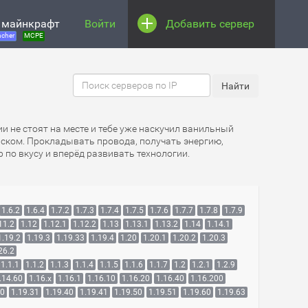
 майнкрафт
Войти
Добавить сервер
cher
MCPE
ии не стоят на месте и тебе уже наскучил ванильный
аском. Прокладывать провода, получать энергию,
 по вкусу и вперёд развивать технологии.
1.6.2
1.6.4
1.7.2
1.7.3
1.7.4
1.7.5
1.7.6
1.7.7
1.7.8
1.7.9
11.2
1.12
1.12.1
1.12.2
1.13
1.13.1
1.13.2
1.14
1.14.1
1.19.2
1.19.3
1.19.33
1.19.4
1.20
1.20.1
1.20.2
1.20.3
26.2
1.1.1
1.1.2
1.1.3
1.1.4
1.1.5
1.1.6
1.1.7
1.2
1.2.1
1.2.9
.14.60
1.16.x
1.16.1
1.16.10
1.16.20
1.16.40
1.16.200
30
1.19.31
1.19.40
1.19.41
1.19.50
1.19.51
1.19.60
1.19.63