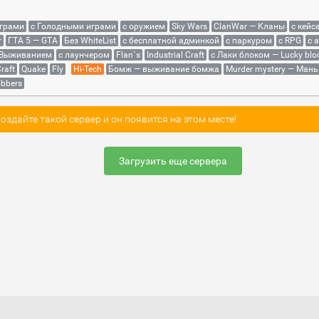
играми
с Голодными играми
с оружием
Sky Wars
ClanWar — Кланы
с кейс
r
ГТА 5 — GTA
Без WhiteList
с бесплатной админкой
с паркуром
с RPG
с 
 Выживанием
с лаунчером
Flan`s
Industrial Craft
с Лаки блоком — Lucky blo
raft
Quake
Fly
Hi-Tech
Бомж — выживание бомжа
Murder mystery — Мань
bbers
здайте такой сервер и он появится на этом месте!
Загрузить еще сервера