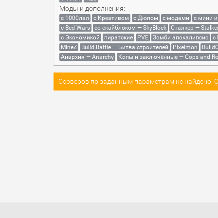
Моды и дополнения:
с 1000лвл
c Креативом
с Дюпом
с модами
с мини 
с Bed Wars
со скайблоком — SkyBlock
Сталкер — Stalke
с Экономикой
пиратские
PVE
Зомби апокалипсис
с
MineZ
Build Battle — Битва строителей
Pixelmon
BuildC
Анархия — Anarchy
Копы и заключённые — Cops and Ro
Серверов по заданным параметрам не найдено. Со