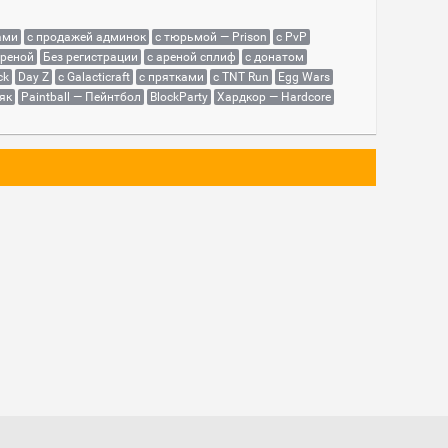
ами
с продажей админок
с тюрьмой — Prison
с PvP
ареной
Без регистрации
с ареной сплиф
с донатом
ck
Day Z
с Galacticraft
с прятками
с TNT Run
Egg Wars
як
Paintball — Пейнтбол
BlockParty
Хардкор — Hardcore