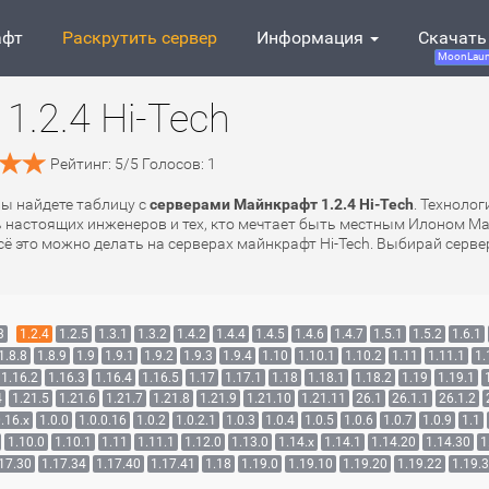
афт
Раскрутить сервер
Информация
Скачать
MoonLaun
.2.4 Hi-Tech
Рейтинг:
5
/
5
Голосов:
1
 вы найдете таблицу с
серверами Майнкрафт 1.2.4 Hi-Tech
. Технолог
ь настоящих инженеров и тех, кто мечтает быть местным Илоном М
 это можно делать на серверах майнкрафт Hi-Tech. Выбирай сервер
3
1.2.4
1.2.5
1.3.1
1.3.2
1.4.2
1.4.4
1.4.5
1.4.6
1.4.7
1.5.1
1.5.2
1.6.1
1.8.8
1.8.9
1.9
1.9.1
1.9.2
1.9.3
1.9.4
1.10
1.10.1
1.10.2
1.11
1.11.1
1.
1.16.2
1.16.3
1.16.4
1.16.5
1.17
1.17.1
1.18
1.18.1
1.18.2
1.19
1.19.1
4
1.21.5
1.21.6
1.21.7
1.21.8
1.21.9
1.21.10
1.21.11
26.1
26.1.1
26.1.2
.16.x
1.0.0
1.0.0.16
1.0.2
1.0.2.1
1.0.3
1.0.4
1.0.5
1.0.6
1.0.7
1.0.9
1.1
1.10.0
1.10.1
1.11
1.11.1
1.12.0
1.13.0
1.14.x
1.14.1
1.14.20
1.14.30
1
17.30
1.17.34
1.17.40
1.17.41
1.18
1.19.0
1.19.10
1.19.20
1.19.22
1.19.