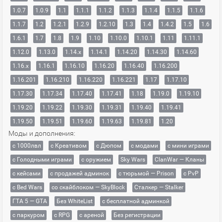
1.0.7
1.0.9
1.1
1.1.1
1.1.2
1.1.3
1.1.4
1.1.5
1.1.6
1.1.7
1.2
1.2.1
1.2.9
1.2.10
1.3
1.4
1.4.2
1.5
1.6
1.6.1
1.7
1.8
1.9
1.10
1.10.0
1.10.1
1.11
1.11.1
1.12.0
1.13.0
1.14.x
1.14.1
1.14.20
1.14.30
1.14.60
1.16.x
1.16.1
1.16.10
1.16.20
1.16.40
1.16.200
1.16.201
1.16.210
1.16.220
1.16.221
1.17
1.17.10
1.17.30
1.17.34
1.17.40
1.17.41
1.18
1.19.0
1.19.10
1.19.20
1.19.22
1.19.30
1.19.31
1.19.40
1.19.41
1.19.50
1.19.51
1.19.60
1.19.63
1.19.81
1.20
Моды и дополнения:
с 1000лвл
c Креативом
с Дюпом
с модами
с мини играми
с Голодными играми
с оружием
Sky Wars
ClanWar — Кланы
с кейсами
с продажей админок
с тюрьмой — Prison
с PvP
с Bed Wars
со скайблоком — SkyBlock
Сталкер — Stalker
ГТА 5 — GTA
Без WhiteList
с бесплатной админкой
с паркуром
с RPG
с ареной
Без регистрации