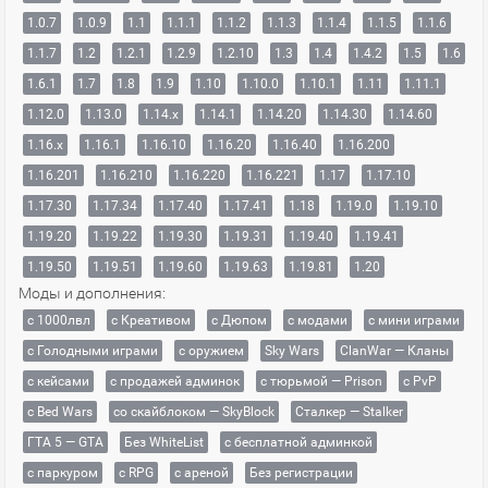
1.0.7
1.0.9
1.1
1.1.1
1.1.2
1.1.3
1.1.4
1.1.5
1.1.6
1.1.7
1.2
1.2.1
1.2.9
1.2.10
1.3
1.4
1.4.2
1.5
1.6
1.6.1
1.7
1.8
1.9
1.10
1.10.0
1.10.1
1.11
1.11.1
1.12.0
1.13.0
1.14.x
1.14.1
1.14.20
1.14.30
1.14.60
1.16.x
1.16.1
1.16.10
1.16.20
1.16.40
1.16.200
1.16.201
1.16.210
1.16.220
1.16.221
1.17
1.17.10
1.17.30
1.17.34
1.17.40
1.17.41
1.18
1.19.0
1.19.10
1.19.20
1.19.22
1.19.30
1.19.31
1.19.40
1.19.41
1.19.50
1.19.51
1.19.60
1.19.63
1.19.81
1.20
Моды и дополнения:
с 1000лвл
c Креативом
с Дюпом
с модами
с мини играми
с Голодными играми
с оружием
Sky Wars
ClanWar — Кланы
с кейсами
с продажей админок
с тюрьмой — Prison
с PvP
с Bed Wars
со скайблоком — SkyBlock
Сталкер — Stalker
ГТА 5 — GTA
Без WhiteList
с бесплатной админкой
с паркуром
с RPG
с ареной
Без регистрации