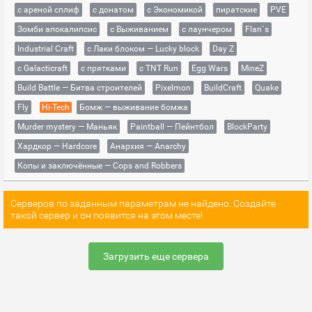
с ареной сплиф
с донатом
с Экономикой
пиратские
PVE
Зомби апокалипсис
с Выживанием
с лаунчером
Flan`s
Industrial Craft
с Лаки блоком — Lucky block
Day Z
с Galacticraft
с прятками
с TNT Run
Egg Wars
MineZ
Build Battle — Битва строителей
Pixelmon
BuildCraft
Quake
Fly
Hi-Tech
Бомж — выживание бомжа
Murder mystery — Маньяк
Paintball — Пейнтбол
BlockParty
Хардкор — Hardcore
Анархия — Anarchy
Копы и заключённые — Cops and Robbers
Серверов по заданным параметрам не найдено. Создайте
такой сервер и он появится на этом месте!
Загрузить еще сервера