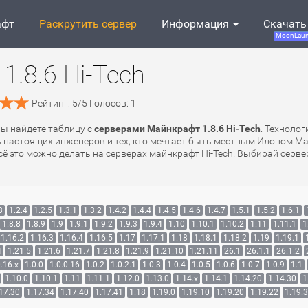
афт
Раскрутить сервер
Информация
Скачать
MoonLaun
.8.6 Hi-Tech
Рейтинг:
5
/
5
Голосов:
1
 вы найдете таблицу с
серверами Майнкрафт 1.8.6 Hi-Tech
. Технолог
ь настоящих инженеров и тех, кто мечтает быть местным Илоном М
 это можно делать на серверах майнкрафт Hi-Tech. Выбирай сервер
3
1.2.4
1.2.5
1.3.1
1.3.2
1.4.2
1.4.4
1.4.5
1.4.6
1.4.7
1.5.1
1.5.2
1.6.1
1.8.8
1.8.9
1.9
1.9.1
1.9.2
1.9.3
1.9.4
1.10
1.10.1
1.10.2
1.11
1.11.1
1
1.16.2
1.16.3
1.16.4
1.16.5
1.17
1.17.1
1.18
1.18.1
1.18.2
1.19
1.19.1
4
1.21.5
1.21.6
1.21.7
1.21.8
1.21.9
1.21.10
1.21.11
26.1
26.1.1
26.1.2
.16.x
1.0.0
1.0.0.16
1.0.2
1.0.2.1
1.0.3
1.0.4
1.0.5
1.0.6
1.0.7
1.0.9
1.1
1.10.0
1.10.1
1.11
1.11.1
1.12.0
1.13.0
1.14.x
1.14.1
1.14.20
1.14.30
1
17.30
1.17.34
1.17.40
1.17.41
1.18
1.19.0
1.19.10
1.19.20
1.19.22
1.19.