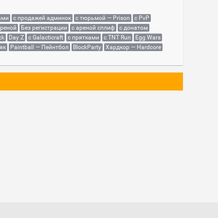
ами
с продажей админок
с тюрьмой — Prison
с PvP
ареной
Без регистрации
с ареной сплиф
с донатом
ck
Day Z
с Galacticraft
с прятками
с TNT Run
Egg Wars
як
Paintball — Пейнтбол
BlockParty
Хардкор — Hardcore