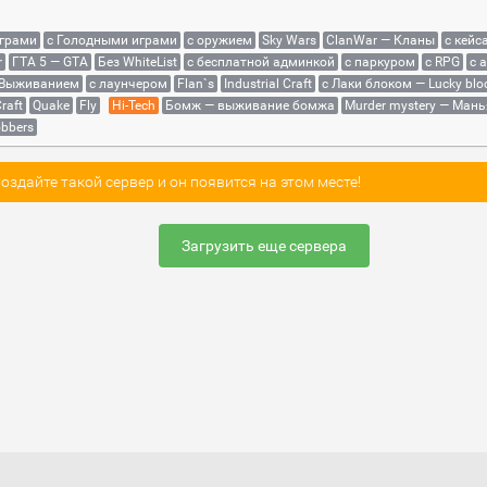
играми
с Голодными играми
с оружием
Sky Wars
ClanWar — Кланы
с кейс
r
ГТА 5 — GTA
Без WhiteList
с бесплатной админкой
с паркуром
с RPG
с 
 Выживанием
с лаунчером
Flan`s
Industrial Craft
с Лаки блоком — Lucky blo
raft
Quake
Fly
Hi-Tech
Бомж — выживание бомжа
Murder mystery — Мань
bbers
здайте такой сервер и он появится на этом месте!
Загрузить еще сервера