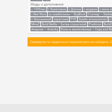
Моды и дополнения:
с 1000лвл
c Креативом
с Дюпом
с модами
с мини 
с Bed Wars
со скайблоком — SkyBlock
Сталкер — Stalke
с Экономикой
пиратские
PVE
Зомби апокалипсис
с
MineZ
Build Battle — Битва строителей
Pixelmon
BuildC
Анархия — Anarchy
Копы и заключённые — Cops and Ro
Серверов по заданным параметрам не найдено. Со