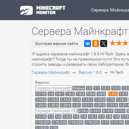
Сервера Майнкр
Сервера Майнкрафт 1
Быстрая версия сайта
IP адреса серверов майнкрафт 1.8.6 Hi-Tech. Здесь
майнкрафт? Тогда ты на правильном пути! Это пут
строить заводы и развивать свою лабораторию. Всё
→
→
Сервера Майнкрафт
Версия 1.8.6
Hi-Tech
Версии:
Сервера Майнкрафт
Новые
1.0
1.1
1.2.1
1.2.2
1.2.
1.7.10
1.8
1.8.1
1.8.2
1.8.3
1.8.4
1.8.5
1.8.6
1.8.7
1.14.2
1.14.3
1.14.4
1.15
1.15.1
1.15.2
1.16
1.16.1
1.20.4
1.20.5
1.20.6
1.21
1.21.1
1.21.2
1.21.3
1.21.
Сервера Майнкрафт PE
0.14.x
0.14.2
0.14.3
0.15.x
0
1.2.10
1.3
1.4
1.4.2
1.5
1.6
1.6.1
1.7
1.8
1.9
1.10
1.16.201
1.16.210
1.16.220
1.16.221
1.17
1.17.10
1.
1.19.81
1.20