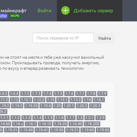
 майнкрафт
Войти
Добавить сервер
cher
MCPE
ии не стоят на месте и тебе уже наскучил ванильный
аском. Прокладывать провода, получать энергию,
 по вкусу и вперёд развивать технологии.
1.6.2
1.6.4
1.7.2
1.7.3
1.7.4
1.7.5
1.7.6
1.7.7
1.7.8
1.7.9
.11.2
1.12
1.12.1
1.12.2
1.13
1.13.1
1.13.2
1.14
1.14.1
1.19.2
1.19.3
1.19.33
1.19.4
1.20
1.20.1
1.20.2
1.20.3
26.2
1.1.1
1.1.2
1.1.3
1.1.4
1.1.5
1.1.6
1.1.7
1.2
1.2.1
1.2.9
.14.60
1.16.x
1.16.1
1.16.10
1.16.20
1.16.40
1.16.200
30
1.19.31
1.19.40
1.19.41
1.19.50
1.19.51
1.19.60
1.19.63