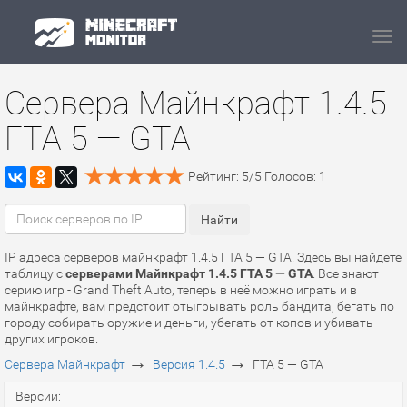
Navi
Сервера Майнкрафт 1.4.5
ГТА 5 — GTA
Рейтинг:
5
/
5
Голосов:
1
IP адреса серверов майнкрафт 1.4.5 ГТА 5 — GTA. Здесь вы найдете
таблицу с
серверами Майнкрафт 1.4.5 ГТА 5 — GTA
. Все знают
серию игр - Grand Theft Auto, теперь в неё можно играть и в
майнкрафте, вам предстоит отыгрывать роль бандита, бегать по
городу собирать оружие и деньги, убегать от копов и убивать
других игроков.
→
→
Сервера Майнкрафт
Версия 1.4.5
ГТА 5 — GTA
Версии: