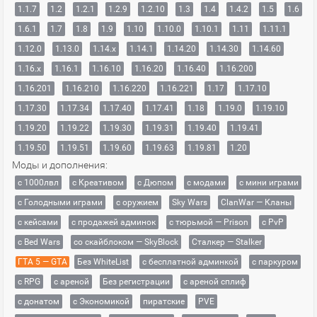
1.1.7
1.2
1.2.1
1.2.9
1.2.10
1.3
1.4
1.4.2
1.5
1.6
1.6.1
1.7
1.8
1.9
1.10
1.10.0
1.10.1
1.11
1.11.1
1.12.0
1.13.0
1.14.x
1.14.1
1.14.20
1.14.30
1.14.60
1.16.x
1.16.1
1.16.10
1.16.20
1.16.40
1.16.200
1.16.201
1.16.210
1.16.220
1.16.221
1.17
1.17.10
1.17.30
1.17.34
1.17.40
1.17.41
1.18
1.19.0
1.19.10
1.19.20
1.19.22
1.19.30
1.19.31
1.19.40
1.19.41
1.19.50
1.19.51
1.19.60
1.19.63
1.19.81
1.20
Моды и дополнения:
с 1000лвл
c Креативом
с Дюпом
с модами
с мини играми
с Голодными играми
с оружием
Sky Wars
ClanWar — Кланы
с кейсами
с продажей админок
с тюрьмой — Prison
с PvP
с Bed Wars
со скайблоком — SkyBlock
Сталкер — Stalker
ГТА 5 — GTA
Без WhiteList
с бесплатной админкой
с паркуром
с RPG
с ареной
Без регистрации
с ареной сплиф
с донатом
с Экономикой
пиратские
PVE