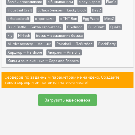
Зомби апокалипсис
с Выживанием
с лаунчером
Flan`s
Industrial Craft
с Лаки блоком — Lucky block
Day Z
с Galacticraft
с прятками
с TNT Run
Egg Wars
MineZ
Build Battle — Битва строителей
Pixelmon
BuildCraft
Quake
Fly
Hi-Tech
Бомж — выживание бомжа
Murder mystery — Маньяк
Paintball — Пейнтбол
BlockParty
Хардкор — Hardcore
Анархия — Anarchy
Копы и заключённые — Cops and Robbers
Серверов по заданным параметрам не найдено. Создайте
такой сервер и он появится на этом месте!
Загрузить еще сервера