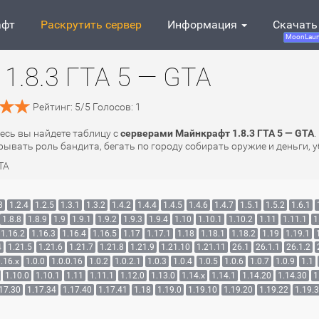
афт
Раскрутить сервер
Информация
Скачать
MoonLaun
1.8.3 ГТА 5 — GTA
Рейтинг:
5
/
5
Голосов:
1
десь вы найдете таблицу с
серверами Майнкрафт 1.8.3 ГТА 5 — GTA
.
ывать роль бандита, бегать по городу собирать оружие и деньги, уб
TA
3
1.2.4
1.2.5
1.3.1
1.3.2
1.4.2
1.4.4
1.4.5
1.4.6
1.4.7
1.5.1
1.5.2
1.6.1
1.8.8
1.8.9
1.9
1.9.1
1.9.2
1.9.3
1.9.4
1.10
1.10.1
1.10.2
1.11
1.11.1
1
1.16.2
1.16.3
1.16.4
1.16.5
1.17
1.17.1
1.18
1.18.1
1.18.2
1.19
1.19.1
4
1.21.5
1.21.6
1.21.7
1.21.8
1.21.9
1.21.10
1.21.11
26.1
26.1.1
26.1.2
.16.x
1.0.0
1.0.0.16
1.0.2
1.0.2.1
1.0.3
1.0.4
1.0.5
1.0.6
1.0.7
1.0.9
1.1
1.10.0
1.10.1
1.11
1.11.1
1.12.0
1.13.0
1.14.x
1.14.1
1.14.20
1.14.30
1
17.30
1.17.34
1.17.40
1.17.41
1.18
1.19.0
1.19.10
1.19.20
1.19.22
1.19.