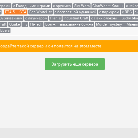
играми
с Голодными играми
с оружием
Sky Wars
ClanWar — Кланы
с кейс
r
ГТА 5 — GTA
Без WhiteList
с бесплатной админкой
с паркуром
с RPG
с
 Выживанием
с лаунчером
Flan`s
Industrial Craft
с Лаки блоком — Lucky blo
raft
Quake
Fly
Hi-Tech
Бомж — выживание бомжа
Murder mystery — Мань
bbers
здайте такой сервер и он появится на этом месте!
Загрузить еще сервера