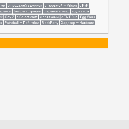
ами
с продажей админок
с тюрьмой — Prison
с PvP
 ареной
Без регистрации
с ареной сплиф
с донатом
ck
Day Z
с Galacticraft
с прятками
с TNT Run
Egg Wars
як
Paintball — Пейнтбол
BlockParty
Хардкор — Hardcore