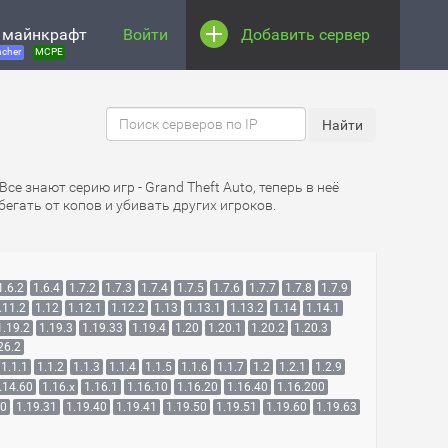
 майнкрафт
Войти
Добавить сервер
cher
MCPE
 Все знают серию игр - Grand Theft Auto, теперь в неё
егать от копов и убивать других игроков.
1.6.2
1.6.4
1.7.2
1.7.3
1.7.4
1.7.5
1.7.6
1.7.7
1.7.8
1.7.9
.11.2
1.12
1.12.1
1.12.2
1.13
1.13.1
1.13.2
1.14
1.14.1
1.19.2
1.19.3
1.19.33
1.19.4
1.20
1.20.1
1.20.2
1.20.3
26.2
1.1.1
1.1.2
1.1.3
1.1.4
1.1.5
1.1.6
1.1.7
1.2
1.2.1
1.2.9
.14.60
1.16.x
1.16.1
1.16.10
1.16.20
1.16.40
1.16.200
30
1.19.31
1.19.40
1.19.41
1.19.50
1.19.51
1.19.60
1.19.63