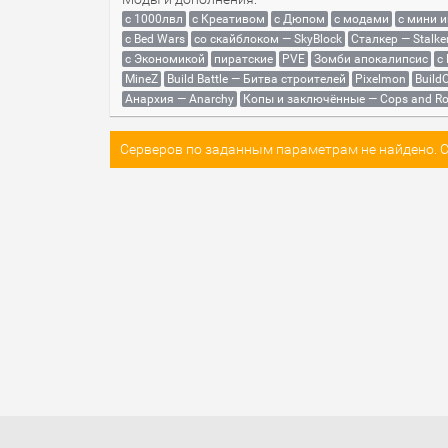
с 1000лвл
c Креативом
с Дюпом
с модами
с мини 
с Bed Wars
со скайблоком — SkyBlock
Сталкер — Stalke
с Экономикой
пиратские
PVE
Зомби апокалипсис
с
MineZ
Build Battle — Битва строителей
Pixelmon
BuildC
Анархия — Anarchy
Копы и заключённые — Cops and Ro
Серверов по заданным параметрам не найдено. Со