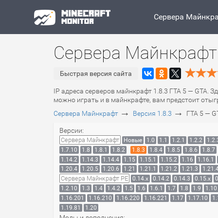
Сервера Майнкр
Сервера Майнкрафт 
Быстрая версия сайта
IP адреса серверов майнкрафт 1.8.3 ГТА 5 — GTA. З
можно играть и в майнкрафте, вам предстоит отыгр
→
→
Сервера Майнкрафт
Версия 1.8.3
ГТА 5 — G
Версии:
Сервера Майнкрафт
Новые
1.0
1.1
1.2.1
1.2.2
1.2.
1.7.10
1.8
1.8.1
1.8.2
1.8.3
1.8.4
1.8.5
1.8.6
1.8.7
1.14.2
1.14.3
1.14.4
1.15
1.15.1
1.15.2
1.16
1.16.1
1.20.4
1.20.5
1.20.6
1.21
1.21.1
1.21.2
1.21.3
1.21.
Сервера Майнкрафт PE
0.14.x
0.14.2
0.14.3
0.15.x
0
1.2.10
1.3
1.4
1.4.2
1.5
1.6
1.6.1
1.7
1.8
1.9
1.10
1.16.201
1.16.210
1.16.220
1.16.221
1.17
1.17.10
1.
1.19.81
1.20
Моды и дополнения: