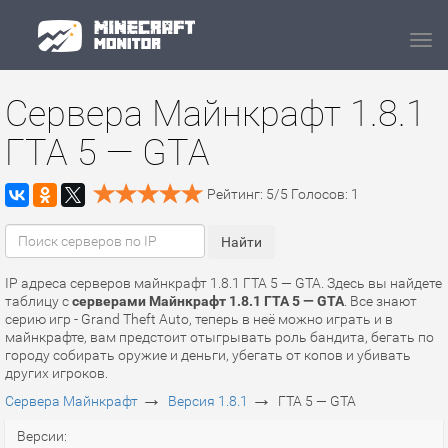
Navi
Сервера Майнкрафт 1.8.1
ГТА 5 — GTA
Рейтинг:
5
/
5
Голосов:
1
IP адреса серверов майнкрафт 1.8.1 ГТА 5 — GTA. Здесь вы найдете
таблицу с
серверами Майнкрафт 1.8.1 ГТА 5 — GTA
. Все знают
серию игр - Grand Theft Auto, теперь в неё можно играть и в
майнкрафте, вам предстоит отыгрывать роль бандита, бегать по
городу собирать оружие и деньги, убегать от копов и убивать
других игроков.
→
→
Сервера Майнкрафт
Версия 1.8.1
ГТА 5 — GTA
Версии: