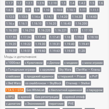
1.1.7
1.2
1.2.1
1.2.9
1.2.10
1.3
1.4
1.4.2
1.5
1.6
1.6.1
1.7
1.8
1.9
1.10
1.10.0
1.10.1
1.11
1.11.1
1.12.0
1.13.0
1.14.x
1.14.1
1.14.20
1.14.30
1.14.60
1.16.x
1.16.1
1.16.10
1.16.20
1.16.40
1.16.200
1.16.201
1.16.210
1.16.220
1.16.221
1.17
1.17.10
1.17.30
1.17.34
1.17.40
1.17.41
1.18
1.19.0
1.19.10
1.19.20
1.19.22
1.19.30
1.19.31
1.19.40
1.19.41
1.19.50
1.19.51
1.19.60
1.19.63
1.19.81
1.20
Моды и дополнения:
с 1000лвл
c Креативом
с Дюпом
с модами
с мини играми
с Голодными играми
с оружием
Sky Wars
ClanWar — Кланы
с кейсами
с продажей админок
с тюрьмой — Prison
с PvP
с Bed Wars
со скайблоком — SkyBlock
Сталкер — Stalker
ГТА 5 — GTA
Без WhiteList
с бесплатной админкой
с паркуром
с RPG
с ареной
Без регистрации
с ареной сплиф
с донатом
с Экономикой
пиратские
PVE