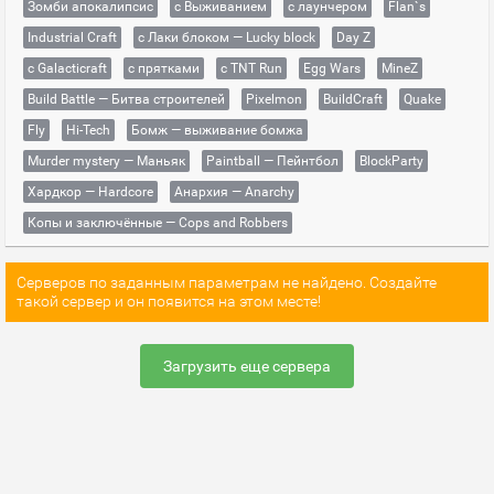
Зомби апокалипсис
с Выживанием
с лаунчером
Flan`s
Industrial Craft
с Лаки блоком — Lucky block
Day Z
с Galacticraft
с прятками
с TNT Run
Egg Wars
MineZ
Build Battle — Битва строителей
Pixelmon
BuildCraft
Quake
Fly
Hi-Tech
Бомж — выживание бомжа
Murder mystery — Маньяк
Paintball — Пейнтбол
BlockParty
Хардкор — Hardcore
Анархия — Anarchy
Копы и заключённые — Cops and Robbers
Серверов по заданным параметрам не найдено. Создайте
такой сервер и он появится на этом месте!
Загрузить еще сервера