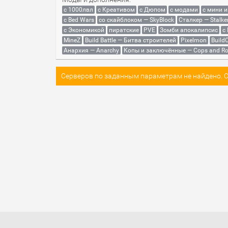
с 1000лвл
c Креативом
с Дюпом
с модами
с мини 
с Bed Wars
со скайблоком — SkyBlock
Сталкер — Stalke
с Экономикой
пиратские
PVE
Зомби апокалипсис
с
MineZ
Build Battle — Битва строителей
Pixelmon
BuildC
Анархия — Anarchy
Копы и заключённые — Cops and Ro
Серверов по заданным параметрам не найдено. Со