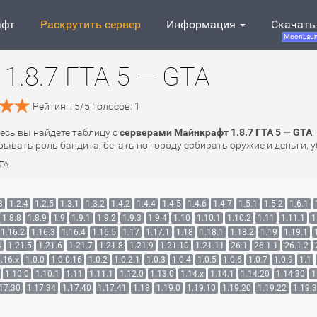
афт
Раскрутить сервер
Информация
Скачать
MoonLaun
1.8.7 ГТА 5 — GTA
Рейтинг:
5
/
5
Голосов:
1
десь вы найдете таблицу с
серверами Майнкрафт 1.8.7 ГТА 5 — GTA
.
ывать роль бандита, бегать по городу собирать оружие и деньги, уб
TA
3
1.2.4
1.2.5
1.3.1
1.3.2
1.4.2
1.4.4
1.4.5
1.4.6
1.4.7
1.5.1
1.5.2
1.6.1
1.8.8
1.8.9
1.9
1.9.1
1.9.2
1.9.3
1.9.4
1.10
1.10.1
1.10.2
1.11
1.11.1
1
1.16.2
1.16.3
1.16.4
1.16.5
1.17
1.17.1
1.18
1.18.1
1.18.2
1.19
1.19.1
4
1.21.5
1.21.6
1.21.7
1.21.8
1.21.9
1.21.10
1.21.11
26.1
26.1.1
26.1.2
.16.x
1.0.0
1.0.0.16
1.0.2
1.0.2.1
1.0.3
1.0.4
1.0.5
1.0.6
1.0.7
1.0.9
1.1
1.10.0
1.10.1
1.11
1.11.1
1.12.0
1.13.0
1.14.x
1.14.1
1.14.20
1.14.30
1
17.30
1.17.34
1.17.40
1.17.41
1.18
1.19.0
1.19.10
1.19.20
1.19.22
1.19.