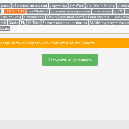
играми
с Голодными играми
с оружием
Sky Wars
ClanWar — Кланы
с кейс
r
ГТА 5 — GTA
Без WhiteList
с бесплатной админкой
с паркуром
с RPG
с
 Выживанием
с лаунчером
Flan`s
Industrial Craft
с Лаки блоком — Lucky blo
raft
Quake
Fly
Hi-Tech
Бомж — выживание бомжа
Murder mystery — Мань
bbers
здайте такой сервер и он появится на этом месте!
Загрузить еще сервера