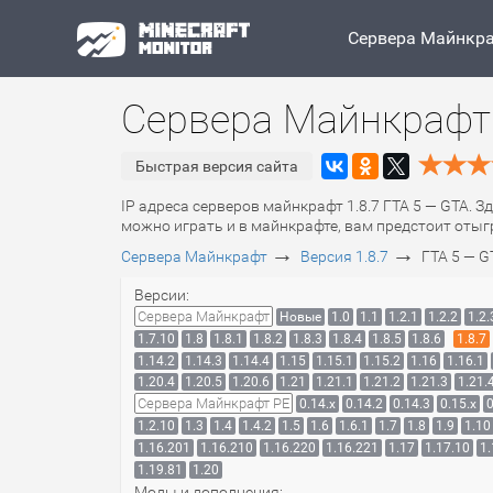
Сервера Майнкр
Сервера Майнкрафт 
Быстрая версия сайта
IP адреса серверов майнкрафт 1.8.7 ГТА 5 — GTA. З
можно играть и в майнкрафте, вам предстоит отыгр
→
→
Сервера Майнкрафт
Версия 1.8.7
ГТА 5 — G
Версии:
Сервера Майнкрафт
Новые
1.0
1.1
1.2.1
1.2.2
1.2.
1.7.10
1.8
1.8.1
1.8.2
1.8.3
1.8.4
1.8.5
1.8.6
1.8.7
1.14.2
1.14.3
1.14.4
1.15
1.15.1
1.15.2
1.16
1.16.1
1.20.4
1.20.5
1.20.6
1.21
1.21.1
1.21.2
1.21.3
1.21.
Сервера Майнкрафт PE
0.14.x
0.14.2
0.14.3
0.15.x
0
1.2.10
1.3
1.4
1.4.2
1.5
1.6
1.6.1
1.7
1.8
1.9
1.10
1.16.201
1.16.210
1.16.220
1.16.221
1.17
1.17.10
1.
1.19.81
1.20
Моды и дополнения: