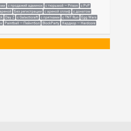
ами
с продажей админок
с тюрьмой — Prison
с PvP
 ареной
Без регистрации
с ареной сплиф
с донатом
ck
Day Z
с Galacticraft
с прятками
с TNT Run
Egg Wars
як
Paintball — Пейнтбол
BlockParty
Хардкор — Hardcore