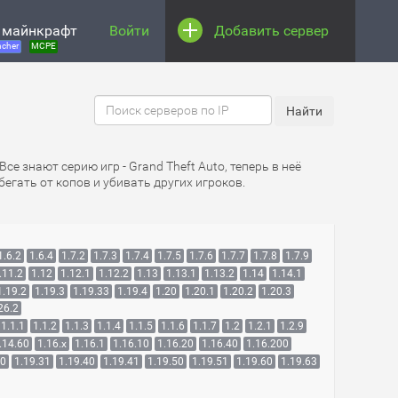
 майнкрафт
Войти
Добавить сервер
cher
MCPE
 Все знают серию игр - Grand Theft Auto, теперь в неё
егать от копов и убивать других игроков.
1.6.2
1.6.4
1.7.2
1.7.3
1.7.4
1.7.5
1.7.6
1.7.7
1.7.8
1.7.9
.11.2
1.12
1.12.1
1.12.2
1.13
1.13.1
1.13.2
1.14
1.14.1
1.19.2
1.19.3
1.19.33
1.19.4
1.20
1.20.1
1.20.2
1.20.3
26.2
1.1.1
1.1.2
1.1.3
1.1.4
1.1.5
1.1.6
1.1.7
1.2
1.2.1
1.2.9
.14.60
1.16.x
1.16.1
1.16.10
1.16.20
1.16.40
1.16.200
30
1.19.31
1.19.40
1.19.41
1.19.50
1.19.51
1.19.60
1.19.63