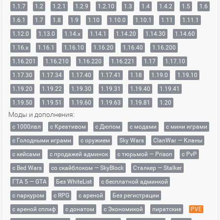
1.1.7
1.2
1.2.1
1.2.9
1.2.10
1.3
1.4
1.4.2
1.5
1.6
1.6.1
1.7
1.8
1.9
1.10
1.10.0
1.10.1
1.11
1.11.1
1.12.0
1.13.0
1.14.x
1.14.1
1.14.20
1.14.30
1.14.60
1.16.x
1.16.1
1.16.10
1.16.20
1.16.40
1.16.200
1.16.201
1.16.210
1.16.220
1.16.221
1.17
1.17.10
1.17.30
1.17.34
1.17.40
1.17.41
1.18
1.19.0
1.19.10
1.19.20
1.19.22
1.19.30
1.19.31
1.19.40
1.19.41
1.19.50
1.19.51
1.19.60
1.19.63
1.19.81
1.20
Моды и дополнения:
с 1000лвл
c Креативом
с Дюпом
с модами
с мини играми
с Голодными играми
с оружием
Sky Wars
ClanWar — Кланы
с кейсами
с продажей админок
с тюрьмой — Prison
с PvP
с Bed Wars
со скайблоком — SkyBlock
Сталкер — Stalker
ГТА 5 — GTA
Без WhiteList
с бесплатной админкой
с паркуром
с RPG
с ареной
Без регистрации
с ареной сплиф
с донатом
с Экономикой
пиратские
PVE