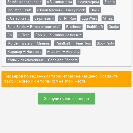
Зомби апокалипсис
с Выживанием
с лаунчером
Flan`s
Industrial Craft
с Лаки блоком — Lucky block
Day Z
с Galacticraft
с прятками
с TNT Run
Egg Wars
MineZ
Build Battle — Битва строителей
Pixelmon
BuildCraft
Quake
Fly
Hi-Tech
Бомж — выживание бомжа
Murder mystery — Маньяк
Paintball — Пейнтбол
BlockParty
Хардкор — Hardcore
Анархия — Anarchy
Копы и заключённые — Cops and Robbers
Серверов по заданным параметрам не найдено. Создайте
такой сервер и он появится на этом месте!
Загрузить еще сервера