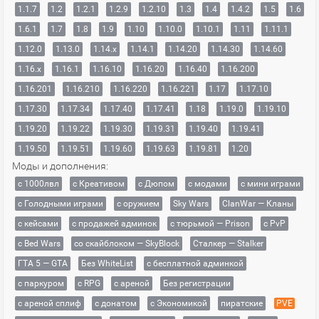
1.1.7
1.2
1.2.1
1.2.9
1.2.10
1.3
1.4
1.4.2
1.5
1.6
1.6.1
1.7
1.8
1.9
1.10
1.10.0
1.10.1
1.11
1.11.1
1.12.0
1.13.0
1.14.x
1.14.1
1.14.20
1.14.30
1.14.60
1.16.x
1.16.1
1.16.10
1.16.20
1.16.40
1.16.200
1.16.201
1.16.210
1.16.220
1.16.221
1.17
1.17.10
1.17.30
1.17.34
1.17.40
1.17.41
1.18
1.19.0
1.19.10
1.19.20
1.19.22
1.19.30
1.19.31
1.19.40
1.19.41
1.19.50
1.19.51
1.19.60
1.19.63
1.19.81
1.20
Моды и дополнения:
с 1000лвл
c Креативом
с Дюпом
с модами
с мини играми
с Голодными играми
с оружием
Sky Wars
ClanWar — Кланы
с кейсами
с продажей админок
с тюрьмой — Prison
с PvP
с Bed Wars
со скайблоком — SkyBlock
Сталкер — Stalker
ГТА 5 — GTA
Без WhiteList
с бесплатной админкой
с паркуром
с RPG
с ареной
Без регистрации
с ареной сплиф
с донатом
с Экономикой
пиратские
PVE