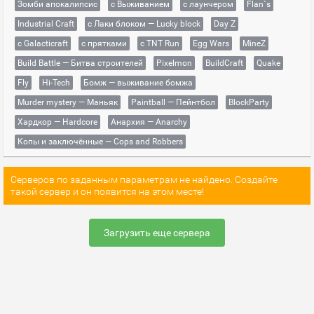
Зомби апокалипсис
с Выживанием
с лаунчером
Flan`s
Industrial Craft
с Лаки блоком — Lucky block
Day Z
с Galacticraft
с прятками
с TNT Run
Egg Wars
MineZ
Build Battle — Битва строителей
Pixelmon
BuildCraft
Quake
Fly
Hi-Tech
Бомж — выживание бомжа
Murder mystery — Маньяк
Paintball — Пейнтбол
BlockParty
Хардкор — Hardcore
Анархия — Anarchy
Копы и заключённые — Cops and Robbers
Серверов по заданным параметрам не найдено. Создайте
такой сервер и он появится на этом месте!
Загрузить еще сервера