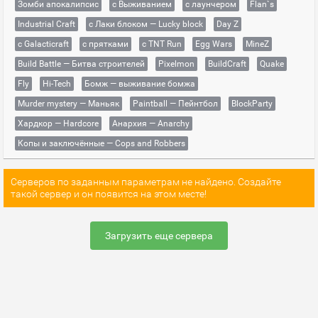
Зомби апокалипсис
с Выживанием
с лаунчером
Flan`s
Industrial Craft
с Лаки блоком — Lucky block
Day Z
с Galacticraft
с прятками
с TNT Run
Egg Wars
MineZ
Build Battle — Битва строителей
Pixelmon
BuildCraft
Quake
Fly
Hi-Tech
Бомж — выживание бомжа
Murder mystery — Маньяк
Paintball — Пейнтбол
BlockParty
Хардкор — Hardcore
Анархия — Anarchy
Копы и заключённые — Cops and Robbers
Серверов по заданным параметрам не найдено. Создайте
такой сервер и он появится на этом месте!
Загрузить еще сервера