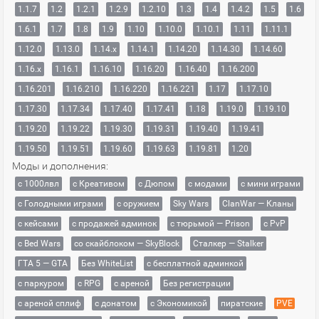
1.1.7
1.2
1.2.1
1.2.9
1.2.10
1.3
1.4
1.4.2
1.5
1.6
1.6.1
1.7
1.8
1.9
1.10
1.10.0
1.10.1
1.11
1.11.1
1.12.0
1.13.0
1.14.x
1.14.1
1.14.20
1.14.30
1.14.60
1.16.x
1.16.1
1.16.10
1.16.20
1.16.40
1.16.200
1.16.201
1.16.210
1.16.220
1.16.221
1.17
1.17.10
1.17.30
1.17.34
1.17.40
1.17.41
1.18
1.19.0
1.19.10
1.19.20
1.19.22
1.19.30
1.19.31
1.19.40
1.19.41
1.19.50
1.19.51
1.19.60
1.19.63
1.19.81
1.20
Моды и дополнения:
с 1000лвл
c Креативом
с Дюпом
с модами
с мини играми
с Голодными играми
с оружием
Sky Wars
ClanWar — Кланы
с кейсами
с продажей админок
с тюрьмой — Prison
с PvP
с Bed Wars
со скайблоком — SkyBlock
Сталкер — Stalker
ГТА 5 — GTA
Без WhiteList
с бесплатной админкой
с паркуром
с RPG
с ареной
Без регистрации
с ареной сплиф
с донатом
с Экономикой
пиратские
PVE