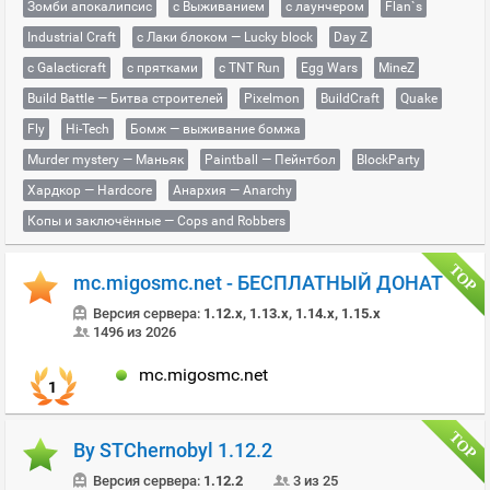
Зомби апокалипсис
с Выживанием
с лаунчером
Flan`s
Industrial Craft
с Лаки блоком — Lucky block
Day Z
с Galacticraft
с прятками
с TNT Run
Egg Wars
MineZ
Build Battle — Битва строителей
Pixelmon
BuildCraft
Quake
Fly
Hi-Tech
Бомж — выживание бомжа
Murder mystery — Маньяк
Paintball — Пейнтбол
BlockParty
Хардкор — Hardcore
Анархия — Anarchy
Копы и заключённые — Cops and Robbers
mc.migosmc.net - БЕСПЛАТНЫЙ ДОНАТ
Версия сервера:
1.12.x, 1.13.x, 1.14.x, 1.15.x
1496 из 2026
mc.migosmc.net
1
By STChernobyl 1.12.2
Версия сервера:
1.12.2
3 из 25