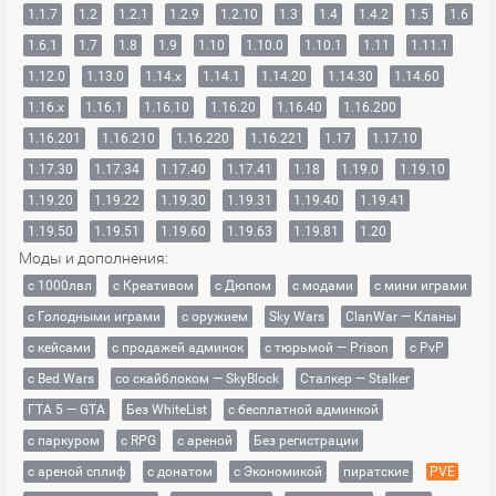
1.1.7
1.2
1.2.1
1.2.9
1.2.10
1.3
1.4
1.4.2
1.5
1.6
1.6.1
1.7
1.8
1.9
1.10
1.10.0
1.10.1
1.11
1.11.1
1.12.0
1.13.0
1.14.x
1.14.1
1.14.20
1.14.30
1.14.60
1.16.x
1.16.1
1.16.10
1.16.20
1.16.40
1.16.200
1.16.201
1.16.210
1.16.220
1.16.221
1.17
1.17.10
1.17.30
1.17.34
1.17.40
1.17.41
1.18
1.19.0
1.19.10
1.19.20
1.19.22
1.19.30
1.19.31
1.19.40
1.19.41
1.19.50
1.19.51
1.19.60
1.19.63
1.19.81
1.20
Моды и дополнения:
с 1000лвл
c Креативом
с Дюпом
с модами
с мини играми
с Голодными играми
с оружием
Sky Wars
ClanWar — Кланы
с кейсами
с продажей админок
с тюрьмой — Prison
с PvP
с Bed Wars
со скайблоком — SkyBlock
Сталкер — Stalker
ГТА 5 — GTA
Без WhiteList
с бесплатной админкой
с паркуром
с RPG
с ареной
Без регистрации
с ареной сплиф
с донатом
с Экономикой
пиратские
PVE