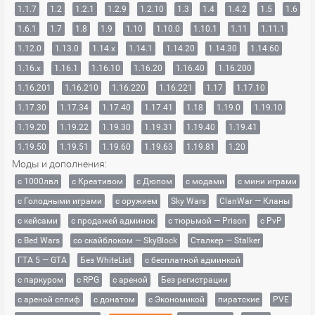
1.1.7
1.2
1.2.1
1.2.9
1.2.10
1.3
1.4
1.4.2
1.5
1.6
1.6.1
1.7
1.8
1.9
1.10
1.10.0
1.10.1
1.11
1.11.1
1.12.0
1.13.0
1.14.x
1.14.1
1.14.20
1.14.30
1.14.60
1.16.x
1.16.1
1.16.10
1.16.20
1.16.40
1.16.200
1.16.201
1.16.210
1.16.220
1.16.221
1.17
1.17.10
1.17.30
1.17.34
1.17.40
1.17.41
1.18
1.19.0
1.19.10
1.19.20
1.19.22
1.19.30
1.19.31
1.19.40
1.19.41
1.19.50
1.19.51
1.19.60
1.19.63
1.19.81
1.20
Моды и дополнения:
с 1000лвл
c Креативом
с Дюпом
с модами
с мини играми
с Голодными играми
с оружием
Sky Wars
ClanWar — Кланы
с кейсами
с продажей админок
с тюрьмой — Prison
с PvP
с Bed Wars
со скайблоком — SkyBlock
Сталкер — Stalker
ГТА 5 — GTA
Без WhiteList
с бесплатной админкой
с паркуром
с RPG
с ареной
Без регистрации
с ареной сплиф
с донатом
с Экономикой
пиратские
PVE