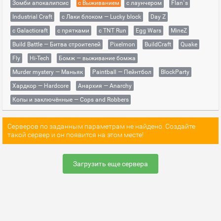
Зомби апокалипсис
с Выживанием
с лаунчером
Flan`s
Industrial Craft
с Лаки блоком — Lucky block
Day Z
с Galacticraft
с прятками
с TNT Run
Egg Wars
MineZ
Build Battle — Битва строителей
Pixelmon
BuildCraft
Quake
Fly
Hi-Tech
Бомж — выживание бомжа
Murder mystery — Маньяк
Paintball — Пейнтбол
BlockParty
Хардкор — Hardcore
Анархия — Anarchy
Копы и заключённые — Cops and Robbers
Серверов по заданным параметрам не найдено. Создайте
такой сервер и он появится на этом месте!
Загрузить еще сервера