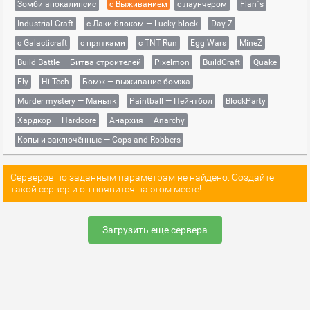
Зомби апокалипсис
с Выживанием
с лаунчером
Flan`s
Industrial Craft
с Лаки блоком — Lucky block
Day Z
с Galacticraft
с прятками
с TNT Run
Egg Wars
MineZ
Build Battle — Битва строителей
Pixelmon
BuildCraft
Quake
Fly
Hi-Tech
Бомж — выживание бомжа
Murder mystery — Маньяк
Paintball — Пейнтбол
BlockParty
Хардкор — Hardcore
Анархия — Anarchy
Копы и заключённые — Cops and Robbers
Серверов по заданным параметрам не найдено. Создайте
такой сервер и он появится на этом месте!
Загрузить еще сервера