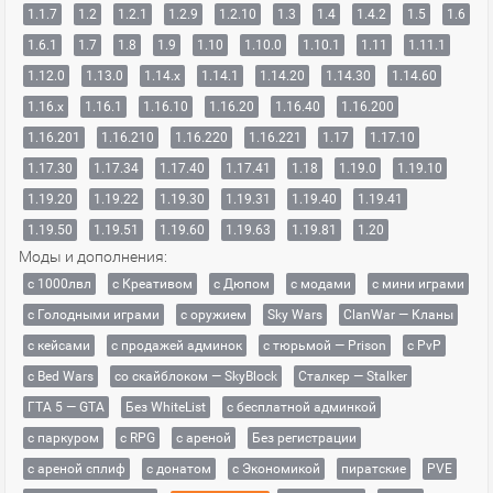
1.1.7
1.2
1.2.1
1.2.9
1.2.10
1.3
1.4
1.4.2
1.5
1.6
1.6.1
1.7
1.8
1.9
1.10
1.10.0
1.10.1
1.11
1.11.1
1.12.0
1.13.0
1.14.x
1.14.1
1.14.20
1.14.30
1.14.60
1.16.x
1.16.1
1.16.10
1.16.20
1.16.40
1.16.200
1.16.201
1.16.210
1.16.220
1.16.221
1.17
1.17.10
1.17.30
1.17.34
1.17.40
1.17.41
1.18
1.19.0
1.19.10
1.19.20
1.19.22
1.19.30
1.19.31
1.19.40
1.19.41
1.19.50
1.19.51
1.19.60
1.19.63
1.19.81
1.20
Моды и дополнения:
с 1000лвл
c Креативом
с Дюпом
с модами
с мини играми
с Голодными играми
с оружием
Sky Wars
ClanWar — Кланы
с кейсами
с продажей админок
с тюрьмой — Prison
с PvP
с Bed Wars
со скайблоком — SkyBlock
Сталкер — Stalker
ГТА 5 — GTA
Без WhiteList
с бесплатной админкой
с паркуром
с RPG
с ареной
Без регистрации
с ареной сплиф
с донатом
с Экономикой
пиратские
PVE