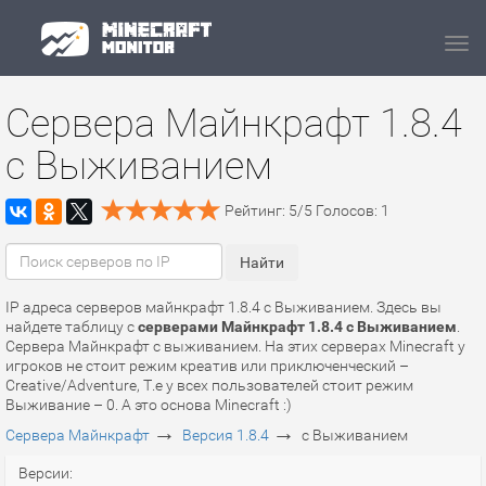
Navi
Сервера Майнкрафт 1.8.4
с Выживанием
Рейтинг:
5
/
5
Голосов:
1
IP адреса серверов майнкрафт 1.8.4 с Выживанием. Здесь вы
найдете таблицу с
серверами Майнкрафт 1.8.4 с Выживанием
.
Сервера Майнкрафт с выживанием. На этих серверах Minecraft у
игроков не стоит режим креатив или приключенческий –
Creative/Adventure, Т.е у всех пользователей стоит режим
Выживание – 0. А это основа Minecraft :)
→
→
Сервера Майнкрафт
Версия 1.8.4
с Выживанием
Версии: