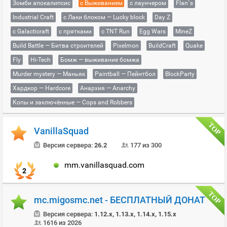
Зомби апокалипсис
с Выживанием
с лаунчером
Flan`s
Industrial Craft
с Лаки блоком — Lucky block
Day Z
с Galacticraft
с прятками
с TNT Run
Egg Wars
MineZ
Build Battle — Битва строителей
Pixelmon
BuildCraft
Quake
Fly
Hi-Tech
Бомж — выживание бомжа
Murder mystery — Маньяк
Paintball — Пейнтбол
BlockParty
Хардкор — Hardcore
Анархия — Anarchy
Копы и заключённые — Cops and Robbers
VanillaSquad
Версия сервера:
26.2
177 из 300
mm.vanillasquad.com
2
mc.migosmc.net - БЕСПЛАТНЫЙ ДОНАТ
Версия сервера:
1.12.x, 1.13.x, 1.14.x, 1.15.x
1616 из 2026