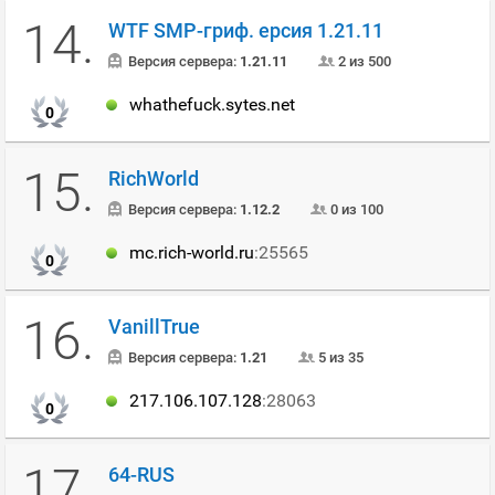
14.
WTF SMP-гриф. ерсия 1.21.11
Версия сервера:
1.21.11
2 из 500
whathefuck.sytes.net
0
15.
RichWorld
Версия сервера:
1.12.2
0 из 100
mc.rich-world.ru
:25565
0
16.
VanillTrue
Версия сервера:
1.21
5 из 35
217.106.107.128
:28063
0
17.
64-RUS