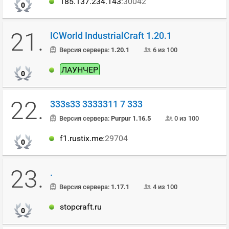
185.137.234.143
:30042
0
21.
ICWorld IndustrialCraft 1.20.1
Версия сервера:
1.20.1
6 из 100
ЛАУНЧЕР
0
22.
333s33 3333311 7 333
Версия сервера:
Purpur 1.16.5
0 из 100
f1.rustix.me
:29704
0
23.
.
Версия сервера:
1.17.1
4 из 100
stopcraft.ru
0