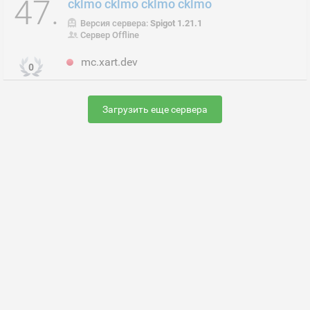
47.
cklmo cklmo cklmo cklmo
Версия сервера:
Spigot 1.21.1
Сервер Offline
mc.xart.dev
0
Загрузить еще сервера
Раскрутить сервер