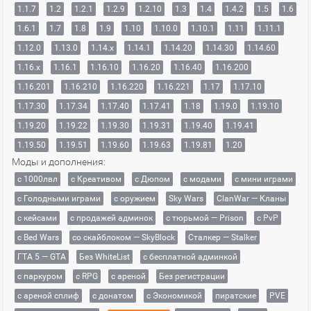
1.1.7
1.2
1.2.1
1.2.9
1.2.10
1.3
1.4
1.4.2
1.5
1.6
1.6.1
1.7
1.8
1.9
1.10
1.10.0
1.10.1
1.11
1.11.1
1.12.0
1.13.0
1.14.x
1.14.1
1.14.20
1.14.30
1.14.60
1.16.x
1.16.1
1.16.10
1.16.20
1.16.40
1.16.200
1.16.201
1.16.210
1.16.220
1.16.221
1.17
1.17.10
1.17.30
1.17.34
1.17.40
1.17.41
1.18
1.19.0
1.19.10
1.19.20
1.19.22
1.19.30
1.19.31
1.19.40
1.19.41
1.19.50
1.19.51
1.19.60
1.19.63
1.19.81
1.20
Моды и дополнения:
с 1000лвл
c Креативом
с Дюпом
с модами
с мини играми
с Голодными играми
с оружием
Sky Wars
ClanWar — Кланы
с кейсами
с продажей админок
с тюрьмой — Prison
с PvP
с Bed Wars
со скайблоком — SkyBlock
Сталкер — Stalker
ГТА 5 — GTA
Без WhiteList
с бесплатной админкой
с паркуром
с RPG
с ареной
Без регистрации
с ареной сплиф
с донатом
с Экономикой
пиратские
PVE