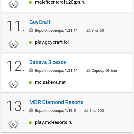
maleficentcraft.20tps.ru
0
11.
GoyCraft
Версия сервера:
1.21.11
3 из 50
play.goycraft.lol
0
12.
Sakeva 3 сезон
Версия сервера:
1.21.11
Сервер Offline
mc.sakeva.net
0
13.
MDR Diamond Resorts
Версия сервера:
1.16.5
1 из 100
play.md-resorts.ru
0