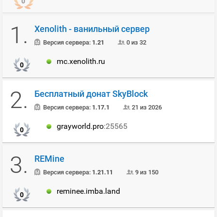
0
1.
Xenolith - ванильный сервер
Версия сервера:
1.21
0 из 32
mc.xenolith.ru
0
2.
Бесплатный донат SkyBlock
Версия сервера:
1.17.1
21 из 2026
grayworld.pro
:25565
0
3.
REMine
Версия сервера:
1.21.11
9 из 150
reminee.imba.land
0