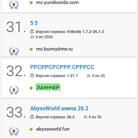
mc.yundixords.com
0
31.
5 5
Версия сервера:
Velocity 1.7.2-26.1.2
6 из 2026
mc.bunnytime.ru
0
32.
РРСРРСРСРРР СРРРСС
Версия сервера:
1.21.1
0 из 30
ЛАУНЧЕР
0
33.
AbyssWorld анила 26.2
Версия сервера:
26.2
8 из 50
abyssworld.fun
0