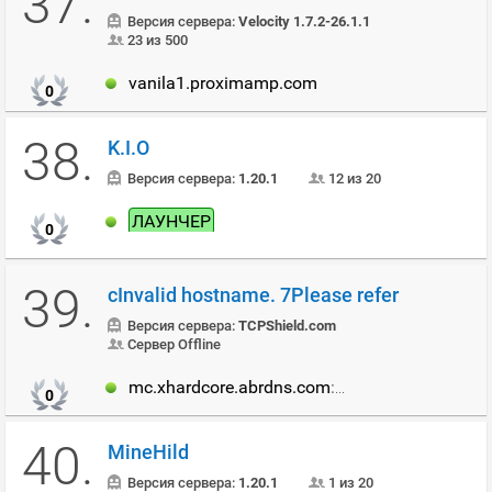
37.
Версия сервера:
Velocity 1.7.2-26.1.1
23 из 500
vanila1.proximamp.com
0
38.
K.I.O
Версия сервера:
1.20.1
12 из 20
ЛАУНЧЕР
0
39.
cInvalid hostname. 7Please refer
Версия сервера:
TCPShield.com
Сервер Offline
mc.xhardcore.abrdns.com
:25565
0
40.
MineHild
Версия сервера:
1.20.1
1 из 20