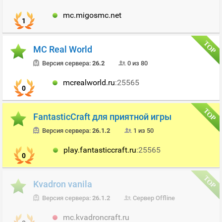
mc.migosmc.net
1
MC Real World
Версия сервера:
26.2
0 из 80
mcrealworld.ru
:25565
0
FantasticCraft для приятной игры
Версия сервера:
26.1.2
1 из 50
play.fantasticcraft.ru
:25565
0
Kvadron vanila
Версия сервера:
26.1.2
Сервер Offline
mc.kvadroncraft.ru