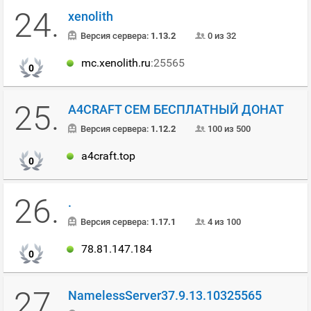
24.
xenolith
Версия сервера:
1.13.2
0 из 32
mc.xenolith.ru
:25565
0
25.
A4CRAFT СЕМ БЕСПЛАТНЫЙ ДОНАТ
Версия сервера:
1.12.2
100 из 500
a4craft.top
0
26.
.
Версия сервера:
1.17.1
4 из 100
78.81.147.184
0
27.
NamelessServer37.9.13.10325565