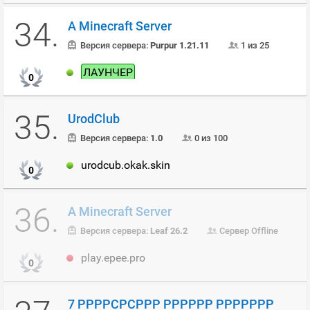
34.
A Minecraft Server
Версия сервера:
Purpur 1.21.11
1 из 25
ЛАУНЧЕР
0
35.
UrodClub
Версия сервера:
1.0
0 из 100
urodcub.okak.skin
0
36.
A Minecraft Server
Версия сервера:
Leaf 26.2
Сервер Offline
play.epee.pro
0
7 РРРРСРСРРР РРРРРР РРРРРРР