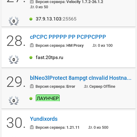
Версия сервера:
Velocity 1.7.2-26.1.2
0 из 50
37.9.13.103
:25565
0
28.
cРСРС РРРРР РР РСРРСРРР
Версия сервера:
HM Proxy
0 из 100
fast.20tps.ru
0
29.
blNeo3lProtect 8ampgt cInvalid Hostname7Visit
Версия сервера:
Error
Сервер Offline
ЛАУНЧЕР
0
30.
Yundixords
Версия сервера:
1.21.11
0 из 500