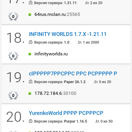
Версия сервера:
1.21.11
2 из 20
64rus.mclan.ru
:25565
0
18.
INFINITY WORLDS 1.7.X -1.21.11
Версия сервера:
1.0
1 из 2000
infinityworlds.ru
0
19.
clРРРРР7РРСРРС РРС РСРРРРР Р
Версия сервера:
Paper 26.1.2
0 из 20
178.72.184.6
:30100
0
20.
YurenkoWorld РРРР РСРРРСР
Версия сервера:
Purpur 1.16.5
0 из 50