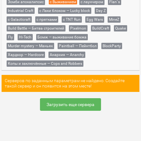
Зомби апокалипсис
с Выживанием
с лаунчером
Flan`s
Industrial Craft
с Лаки блоком — Lucky block
Day Z
с Galacticraft
с прятками
с TNT Run
Egg Wars
MineZ
Build Battle — Битва строителей
Pixelmon
BuildCraft
Quake
Fly
Hi-Tech
Бомж — выживание бомжа
Murder mystery — Маньяк
Paintball — Пейнтбол
BlockParty
Хардкор — Hardcore
Анархия — Anarchy
Копы и заключённые — Cops and Robbers
Серверов по заданным параметрам не найдено. Создайте
такой сервер и он появится на этом месте!
Загрузить еще сервера