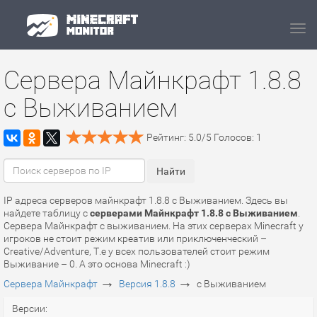
Navi
Сервера Майнкрафт 1.8.8
с Выживанием
Рейтинг:
5.0
/
5
Голосов:
1
IP адреса серверов майнкрафт 1.8.8 с Выживанием. Здесь вы
найдете таблицу с
серверами Майнкрафт 1.8.8 с Выживанием
.
Сервера Майнкрафт с выживанием. На этих серверах Minecraft у
игроков не стоит режим креатив или приключенческий –
Creative/Adventure, Т.е у всех пользователей стоит режим
Выживание – 0. А это основа Minecraft :)
→
→
Сервера Майнкрафт
Версия 1.8.8
с Выживанием
Версии: