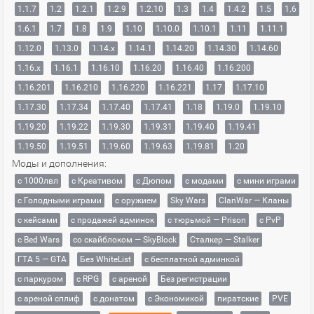
1.1.7
1.2
1.2.1
1.2.9
1.2.10
1.3
1.4
1.4.2
1.5
1.6
1.6.1
1.7
1.8
1.9
1.10
1.10.0
1.10.1
1.11
1.11.1
1.12.0
1.13.0
1.14.x
1.14.1
1.14.20
1.14.30
1.14.60
1.16.x
1.16.1
1.16.10
1.16.20
1.16.40
1.16.200
1.16.201
1.16.210
1.16.220
1.16.221
1.17
1.17.10
1.17.30
1.17.34
1.17.40
1.17.41
1.18
1.19.0
1.19.10
1.19.20
1.19.22
1.19.30
1.19.31
1.19.40
1.19.41
1.19.50
1.19.51
1.19.60
1.19.63
1.19.81
1.20
Моды и дополнения:
с 1000лвл
c Креативом
с Дюпом
с модами
с мини играми
с Голодными играми
с оружием
Sky Wars
ClanWar — Кланы
с кейсами
с продажей админок
с тюрьмой — Prison
с PvP
с Bed Wars
со скайблоком — SkyBlock
Сталкер — Stalker
ГТА 5 — GTA
Без WhiteList
с бесплатной админкой
с паркуром
с RPG
с ареной
Без регистрации
с ареной сплиф
с донатом
с Экономикой
пиратские
PVE