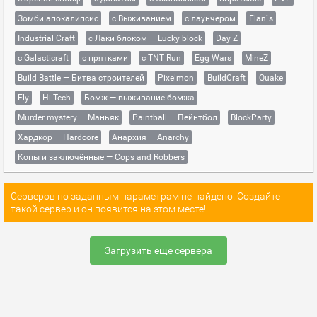
Зомби апокалипсис
с Выживанием
с лаунчером
Flan`s
Industrial Craft
с Лаки блоком — Lucky block
Day Z
с Galacticraft
с прятками
с TNT Run
Egg Wars
MineZ
Build Battle — Битва строителей
Pixelmon
BuildCraft
Quake
Fly
Hi-Tech
Бомж — выживание бомжа
Murder mystery — Маньяк
Paintball — Пейнтбол
BlockParty
Хардкор — Hardcore
Анархия — Anarchy
Копы и заключённые — Cops and Robbers
Серверов по заданным параметрам не найдено. Создайте
такой сервер и он появится на этом месте!
Загрузить еще сервера