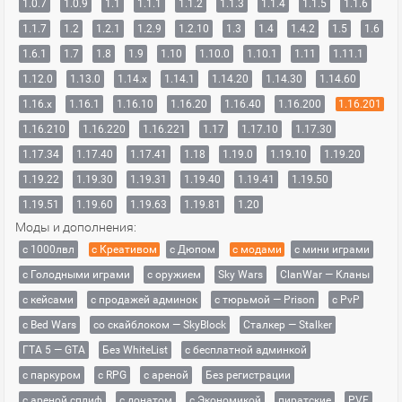
1.0.7
1.0.9
1.1
1.1.1
1.1.2
1.1.3
1.1.4
1.1.5
1.1.6
1.1.7
1.2
1.2.1
1.2.9
1.2.10
1.3
1.4
1.4.2
1.5
1.6
1.6.1
1.7
1.8
1.9
1.10
1.10.0
1.10.1
1.11
1.11.1
1.12.0
1.13.0
1.14.x
1.14.1
1.14.20
1.14.30
1.14.60
1.16.x
1.16.1
1.16.10
1.16.20
1.16.40
1.16.200
1.16.201
1.16.210
1.16.220
1.16.221
1.17
1.17.10
1.17.30
1.17.34
1.17.40
1.17.41
1.18
1.19.0
1.19.10
1.19.20
1.19.22
1.19.30
1.19.31
1.19.40
1.19.41
1.19.50
1.19.51
1.19.60
1.19.63
1.19.81
1.20
Моды и дополнения:
с 1000лвл
c Креативом
с Дюпом
с модами
с мини играми
с Голодными играми
с оружием
Sky Wars
ClanWar — Кланы
с кейсами
с продажей админок
с тюрьмой — Prison
с PvP
с Bed Wars
со скайблоком — SkyBlock
Сталкер — Stalker
ГТА 5 — GTA
Без WhiteList
с бесплатной админкой
с паркуром
с RPG
с ареной
Без регистрации
с ареной сплиф
с донатом
с Экономикой
пиратские
PVE