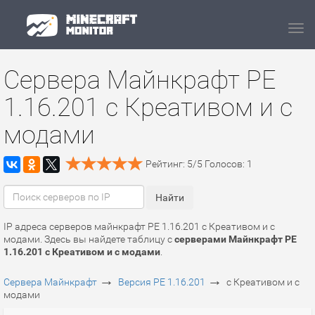
Navi
Сервера Майнкрафт PE
1.16.201 c Креативом и с
модами
Рейтинг:
5
/
5
Голосов:
1
IP адреса серверов майнкрафт PE 1.16.201 c Креативом и с
модами. Здесь вы найдете таблицу с
серверами Майнкрафт PE
1.16.201 c Креативом и с модами
.
→
→
Сервера Майнкрафт
Версия PE 1.16.201
c Креативом и с
модами