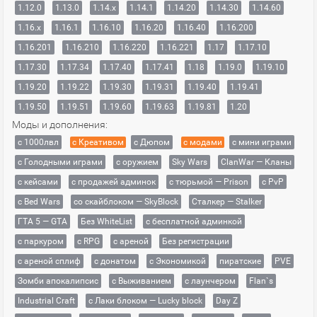
1.12.0
1.13.0
1.14.x
1.14.1
1.14.20
1.14.30
1.14.60
1.16.x
1.16.1
1.16.10
1.16.20
1.16.40
1.16.200
1.16.201
1.16.210
1.16.220
1.16.221
1.17
1.17.10
1.17.30
1.17.34
1.17.40
1.17.41
1.18
1.19.0
1.19.10
1.19.20
1.19.22
1.19.30
1.19.31
1.19.40
1.19.41
1.19.50
1.19.51
1.19.60
1.19.63
1.19.81
1.20
Моды и дополнения:
с 1000лвл
c Креативом
с Дюпом
с модами
с мини играми
с Голодными играми
с оружием
Sky Wars
ClanWar — Кланы
с кейсами
с продажей админок
с тюрьмой — Prison
с PvP
с Bed Wars
со скайблоком — SkyBlock
Сталкер — Stalker
ГТА 5 — GTA
Без WhiteList
с бесплатной админкой
с паркуром
с RPG
с ареной
Без регистрации
с ареной сплиф
с донатом
с Экономикой
пиратские
PVE
Зомби апокалипсис
с Выживанием
с лаунчером
Flan`s
Industrial Craft
с Лаки блоком — Lucky block
Day Z