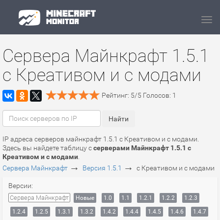
Navi
Сервера Майнкрафт 1.5.1
c Креативом и с модами
Рейтинг:
5
/
5
Голосов:
1
IP адреса серверов майнкрафт 1.5.1 c Креативом и с модами.
Здесь вы найдете таблицу с
серверами Майнкрафт 1.5.1 c
Креативом и с модами
.
→
→
Сервера Майнкрафт
Версия 1.5.1
c Креативом и с модами
Версии:
Сервера Майнкрафт
Новые
1.0
1.1
1.2.1
1.2.2
1.2.3
1.2.4
1.2.5
1.3.1
1.3.2
1.4.2
1.4.4
1.4.5
1.4.6
1.4.7