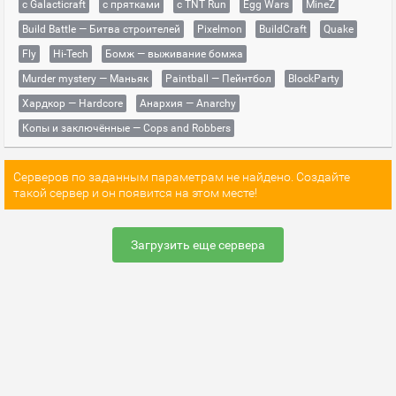
с Galacticraft
с прятками
с TNT Run
Egg Wars
MineZ
Build Battle — Битва строителей
Pixelmon
BuildCraft
Quake
Fly
Hi-Tech
Бомж — выживание бомжа
Murder mystery — Маньяк
Paintball — Пейнтбол
BlockParty
Хардкор — Hardcore
Анархия — Anarchy
Копы и заключённые — Cops and Robbers
Серверов по заданным параметрам не найдено. Создайте
такой сервер и он появится на этом месте!
Загрузить еще сервера