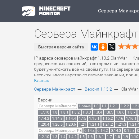
Сервера Майнкр
Сервера Майнкрафт 
Быстрая версия сайта
IP адреса серверов майнкрафт 1.13.2 ClanWar — Кл
средневековых сражений, в котором выигрывает сл
будет уничтожать всё на своём пути. На сервере 
несокрушимое царство со своими законами, принци
Кланах
→
→
Сервера Майнкрафт
Версия 1.13.2
ClanWar
Версии:
Сервера Майнкрафт
Новые
1.0
1.1
1.2.1
1.2.2
1.2.
1.7.10
1.8
1.8.1
1.8.2
1.8.3
1.8.4
1.8.5
1.8.6
1.8.7
1.14.2
1.14.3
1.14.4
1.15
1.15.1
1.15.2
1.16
1.16.1
1.20.4
1.20.5
1.20.6
1.21
1.21.1
1.21.2
1.21.3
1.21.
Сервера Майнкрафт PE
0.14.x
0.14.2
0.14.3
0.15.x
0
1.2.10
1.3
1.4
1.4.2
1.5
1.6
1.6.1
1.7
1.8
1.9
1.10