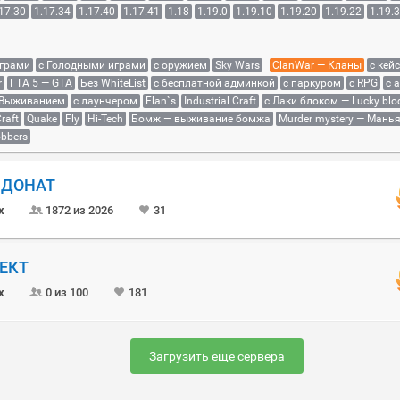
17.30
1.17.34
1.17.40
1.17.41
1.18
1.19.0
1.19.10
1.19.20
1.19.22
1.19.
играми
с Голодными играми
с оружием
Sky Wars
ClanWar — Кланы
с кей
r
ГТА 5 — GTA
Без WhiteList
с бесплатной админкой
с паркуром
с RPG
с 
 Выживанием
с лаунчером
Flan`s
Industrial Craft
с Лаки блоком — Lucky blo
raft
Quake
Fly
Hi-Tech
Бомж — выживание бомжа
Murder mystery — Мань
bbers
Й ДОНАТ
x
1872 из 2026
31
ОЕКТ
x
0 из 100
181
Загрузить еще сервера