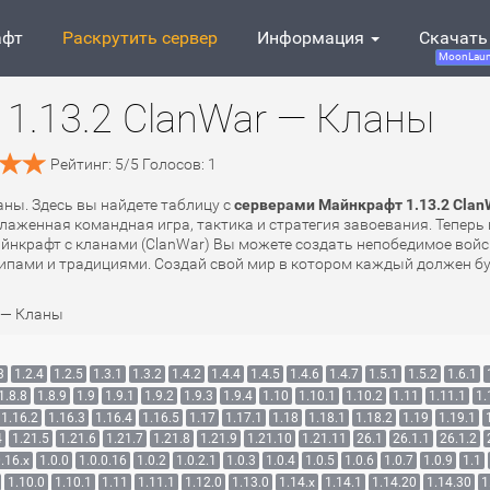
афт
Раскрутить сервер
Информация
Скачать
MoonLaun
1.13.2 ClanWar — Кланы
Рейтинг:
5
/
5
Голосов:
1
аны. Здесь вы найдете таблицу с
серверами Майнкрафт 1.13.2 Clan
аженная командная игра, тактика и стратегия завоевания. Теперь 
майнкрафт с кланами (ClanWar) Вы можете создать непобедимое вой
пами и традициями. Создай свой мир в котором каждый должен буд
 — Кланы
3
1.2.4
1.2.5
1.3.1
1.3.2
1.4.2
1.4.4
1.4.5
1.4.6
1.4.7
1.5.1
1.5.2
1.6.1
1.8.8
1.8.9
1.9
1.9.1
1.9.2
1.9.3
1.9.4
1.10
1.10.1
1.10.2
1.11
1.11.1
1.
1.16.2
1.16.3
1.16.4
1.16.5
1.17
1.17.1
1.18
1.18.1
1.18.2
1.19
1.19.1
4
1.21.5
1.21.6
1.21.7
1.21.8
1.21.9
1.21.10
1.21.11
26.1
26.1.1
26.1.2
.16.x
1.0.0
1.0.0.16
1.0.2
1.0.2.1
1.0.3
1.0.4
1.0.5
1.0.6
1.0.7
1.0.9
1.1
1.10.0
1.10.1
1.11
1.11.1
1.12.0
1.13.0
1.14.x
1.14.1
1.14.20
1.14.30
1