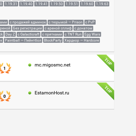
30
1.19.31
1.19.40
1.19.41
1.19.50
1.19.51
1.19.60
1.19.63
сами
с продажей админок
с тюрьмой — Prison
с PvP
ареной
Без регистрации
с ареной сплиф
с донатом
ck
Day Z
с Galacticraft
с прятками
с TNT Run
Egg Wars
як
Paintball — Пейнтбол
BlockParty
Хардкор — Hardcore
mc.migosmc.net
1
EstamonHost.ru
0