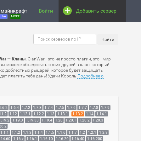
 майнкрафт
Войти
Добавить сервер
cher
MCPE
War — Кланы
. ClanWar - это не просто плагин, это - мир
вы можете объединять своих друзей в клан, который
ско доблестных рыцарей, которое будет защищать
ет платить тебе дань! Удачи Король!
Подробнее о
1.6.2
1.6.4
1.7.2
1.7.3
1.7.4
1.7.5
1.7.6
1.7.7
1.7.8
1.7.9
11.2
1.12
1.12.1
1.12.2
1.13
1.13.1
1.13.2
1.14
1.14.1
1.19.2
1.19.3
1.19.33
1.19.4
1.20
1.20.1
1.20.2
1.20.3
26.2
1.1.1
1.1.2
1.1.3
1.1.4
1.1.5
1.1.6
1.1.7
1.2
1.2.1
1.2.9
.14.60
1.16.x
1.16.1
1.16.10
1.16.20
1.16.40
1.16.200