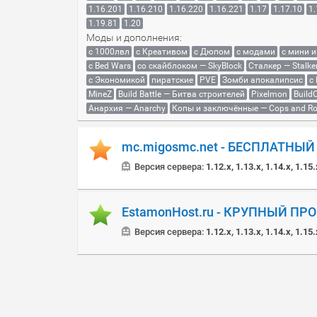
1.16.201
1.16.210
1.16.220
1.16.221
1.17
1.17.10
1.
1.19.81
1.20
Моды и дополнения:
с 1000лвл
c Креативом
с Дюпом
с модами
с мини 
с Bed Wars
со скайблоком — SkyBlock
Сталкер — Stalke
с Экономикой
пиратские
PVE
Зомби апокалипсис
с
MineZ
Build Battle — Битва строителей
Pixelmon
BuildC
Анархия — Anarchy
Копы и заключённые — Cops and Ro
mc.migosmc.net - БЕСПЛАТНЫ
Версия сервера:
1.12.x, 1.13.x, 1.14.x, 1.15.
EstamonHost.ru - КРУПНЫЙ ПР
Версия сервера:
1.12.x, 1.13.x, 1.14.x, 1.15.