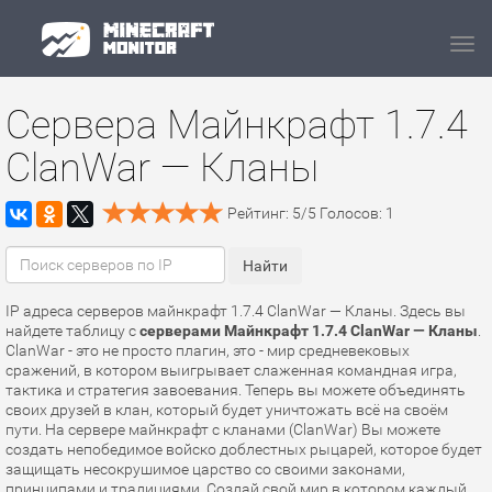
Navi
Сервера Майнкрафт 1.7.4
ClanWar — Кланы
Рейтинг:
5
/
5
Голосов:
1
IP адреса серверов майнкрафт 1.7.4 ClanWar — Кланы. Здесь вы
найдете таблицу с
серверами Майнкрафт 1.7.4 ClanWar — Кланы
.
ClanWar - это не просто плагин, это - мир средневековых
сражений, в котором выигрывает слаженная командная игра,
тактика и стратегия завоевания. Теперь вы можете объединять
своих друзей в клан, который будет уничтожать всё на своём
пути. На сервере майнкрафт с кланами (ClanWar) Вы можете
создать непобедимое войско доблестных рыцарей, которое будет
защищать несокрушимое царство со своими законами,
принципами и традициями. Создай свой мир в котором каждый