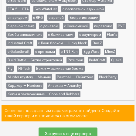
с Bed Wars
со скайблоком — SkyBlock
Сталкер — Stalker
ГТА 5 — GTA
Без WhiteList
с бесплатной админкой
с паркуром
с RPG
с ареной
Без регистрации
с ареной сплиф
с донатом
с Экономикой
пиратские
PVE
Зомби апокалипсис
с Выживанием
с лаунчером
Flan`s
Industrial Craft
с Лаки блоком — Lucky block
Day Z
с Galacticraft
с прятками
с TNT Run
Egg Wars
MineZ
Build Battle — Битва строителей
Pixelmon
BuildCraft
Quake
Fly
Hi-Tech
Бомж — выживание бомжа
Murder mystery — Маньяк
Paintball — Пейнтбол
BlockParty
Хардкор — Hardcore
Анархия — Anarchy
Копы и заключённые — Cops and Robbers
Серверов по заданным параметрам не найдено. Создайте
такой сервер и он появится на этом месте!
Загрузить еще сервера