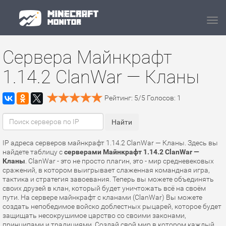
Navi
Сервера Майнкрафт
1.14.2 ClanWar — Кланы
Рейтинг:
5
/
5
Голосов:
1
IP адреса серверов майнкрафт 1.14.2 ClanWar — Кланы. Здесь вы
найдете таблицу с
серверами Майнкрафт 1.14.2 ClanWar —
Кланы
. ClanWar - это не просто плагин, это - мир средневековых
сражений, в котором выигрывает слаженная командная игра,
тактика и стратегия завоевания. Теперь вы можете объединять
своих друзей в клан, который будет уничтожать всё на своём
пути. На сервере майнкрафт с кланами (ClanWar) Вы можете
создать непобедимое войско доблестных рыцарей, которое будет
защищать несокрушимое царство со своими законами,
принципами и традициями. Создай свой мир в котором каждый