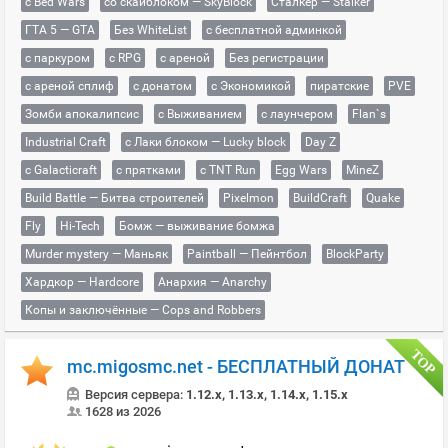
с Bed Wars
со скайблоком — SkyBlock
Сталкер — Stalker
ГТА 5 — GTA
Без WhiteList
с бесплатной админкой
с паркуром
с RPG
с ареной
Без регистрации
с ареной сплиф
с донатом
с Экономикой
пиратские
PVE
Зомби апокалипсис
с Выживанием
с лаунчером
Flan`s
Industrial Craft
с Лаки блоком — Lucky block
Day Z
с Galacticraft
с прятками
с TNT Run
Egg Wars
MineZ
Build Battle — Битва строителей
Pixelmon
BuildCraft
Quake
Fly
Hi-Tech
Бомж — выживание бомжа
Murder mystery — Маньяк
Paintball — Пейнтбол
BlockParty
Хардкор — Hardcore
Анархия — Anarchy
Копы и заключённые — Cops and Robbers
mc.migosmc.net - БЕСПЛАТНЫЙ ДОНАТ
Версия сервера:
1.12.x, 1.13.x, 1.14.x, 1.15.x
1628 из 2026