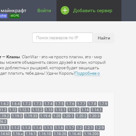
 майнкрафт
Войти
Добавить сервер
cher
MCPE
r — Кланы
. ClanWar - это не просто плагин, это - мир
вы можете объединять своих друзей в клан, который
ско доблестных рыцарей, которое будет защищать
ет платить тебе дань! Удачи Король!
Подробнее о
1.6.2
1.6.4
1.7.2
1.7.3
1.7.4
1.7.5
1.7.6
1.7.7
1.7.8
1.7.9
11.2
1.12
1.12.1
1.12.2
1.13
1.13.1
1.13.2
1.14
1.14.1
1.19.2
1.19.3
1.19.33
1.19.4
1.20
1.20.1
1.20.2
1.20.3
26.2
1.1.1
1.1.2
1.1.3
1.1.4
1.1.5
1.1.6
1.1.7
1.2
1.2.1
1.2.9
.14.60
1.16.x
1.16.1
1.16.10
1.16.20
1.16.40
1.16.200