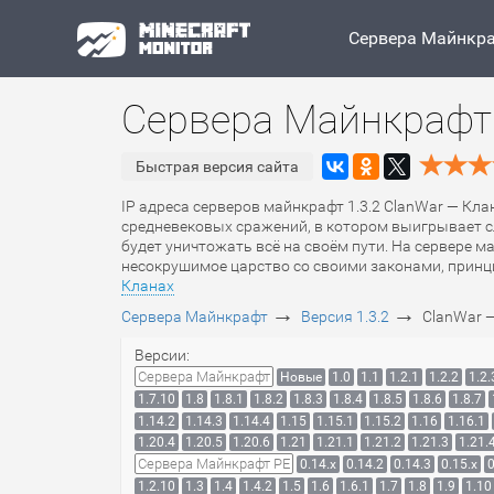
Сервера Майнкр
Сервера Майнкрафт 
Быстрая версия сайта
IP адреса серверов майнкрафт 1.3.2 ClanWar — Кла
средневековых сражений, в котором выигрывает сл
будет уничтожать всё на своём пути. На сервере 
несокрушимое царство со своими законами, принци
Кланах
→
→
Сервера Майнкрафт
Версия 1.3.2
ClanWar 
Версии:
Сервера Майнкрафт
Новые
1.0
1.1
1.2.1
1.2.2
1.2.
1.7.10
1.8
1.8.1
1.8.2
1.8.3
1.8.4
1.8.5
1.8.6
1.8.7
1.14.2
1.14.3
1.14.4
1.15
1.15.1
1.15.2
1.16
1.16.1
1.20.4
1.20.5
1.20.6
1.21
1.21.1
1.21.2
1.21.3
1.21.
Сервера Майнкрафт PE
0.14.x
0.14.2
0.14.3
0.15.x
0
1.2.10
1.3
1.4
1.4.2
1.5
1.6
1.6.1
1.7
1.8
1.9
1.10