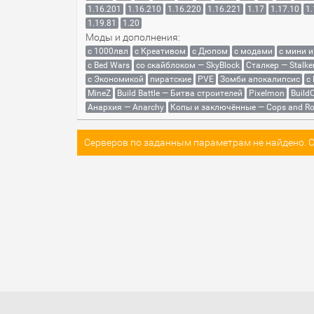
1.16.201
1.16.210
1.16.220
1.16.221
1.17
1.17.10
1.
1.19.81
1.20
Моды и дополнения:
с 1000лвл
c Креативом
с Дюпом
с модами
с мини 
с Bed Wars
со скайблоком — SkyBlock
Сталкер — Stalke
с Экономикой
пиратские
PVE
Зомби апокалипсис
с
MineZ
Build Battle — Битва строителей
Pixelmon
BuildC
Анархия — Anarchy
Копы и заключённые — Cops and Ro
Серверов по заданным параметрам не найдено. Со