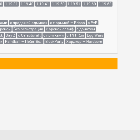
30
1.19.31
1.19.40
1.19.41
1.19.50
1.19.51
1.19.60
1.19.63
сами
с продажей админок
с тюрьмой — Prison
с PvP
ареной
Без регистрации
с ареной сплиф
с донатом
ck
Day Z
с Galacticraft
с прятками
с TNT Run
Egg Wars
як
Paintball — Пейнтбол
BlockParty
Хардкор — Hardcore