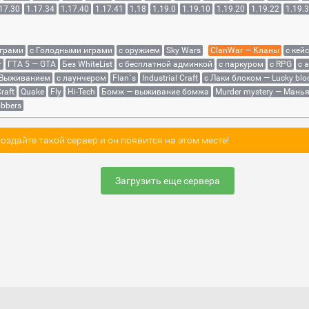
17.30
1.17.34
1.17.40
1.17.41
1.18
1.19.0
1.19.10
1.19.20
1.19.22
1.19.
играми
с Голодными играми
с оружием
Sky Wars
ClanWar — Кланы
с кей
r
ГТА 5 — GTA
Без WhiteList
с бесплатной админкой
с паркуром
с RPG
с 
 Выживанием
с лаунчером
Flan`s
Industrial Craft
с Лаки блоком — Lucky blo
raft
Quake
Fly
Hi-Tech
Бомж — выживание бомжа
Murder mystery — Мань
bbers
здайте такой сервер и он появится на этом месте!
Загрузить еще сервера