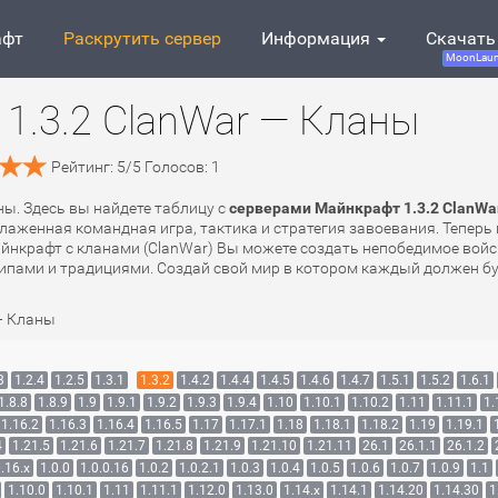
афт
Раскрутить сервер
Информация
Скачать
MoonLaun
1.3.2 ClanWar — Кланы
Рейтинг:
5
/
5
Голосов:
1
ны. Здесь вы найдете таблицу с
серверами Майнкрафт 1.3.2 ClanWa
аженная командная игра, тактика и стратегия завоевания. Теперь 
майнкрафт с кланами (ClanWar) Вы можете создать непобедимое вой
пами и традициями. Создай свой мир в котором каждый должен буд
— Кланы
3
1.2.4
1.2.5
1.3.1
1.3.2
1.4.2
1.4.4
1.4.5
1.4.6
1.4.7
1.5.1
1.5.2
1.6.1
1.8.8
1.8.9
1.9
1.9.1
1.9.2
1.9.3
1.9.4
1.10
1.10.1
1.10.2
1.11
1.11.1
1.
1.16.2
1.16.3
1.16.4
1.16.5
1.17
1.17.1
1.18
1.18.1
1.18.2
1.19
1.19.1
4
1.21.5
1.21.6
1.21.7
1.21.8
1.21.9
1.21.10
1.21.11
26.1
26.1.1
26.1.2
.16.x
1.0.0
1.0.0.16
1.0.2
1.0.2.1
1.0.3
1.0.4
1.0.5
1.0.6
1.0.7
1.0.9
1.1
1.10.0
1.10.1
1.11
1.11.1
1.12.0
1.13.0
1.14.x
1.14.1
1.14.20
1.14.30
1