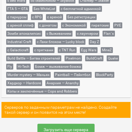
с Bed Wars
со скайблоком — SkyBlock
Сталкер — Stalker
ГТА 5 — GTA
Без WhiteList
с бесплатной админкой
с паркуром
с RPG
с ареной
Без регистрации
с ареной сплиф
с донатом
с Экономикой
пиратские
PVE
Зомби апокалипсис
с Выживанием
с лаунчером
Flan`s
Industrial Craft
с Лаки блоком — Lucky block
Day Z
с Galacticraft
с прятками
с TNT Run
Egg Wars
MineZ
Build Battle — Битва строителей
Pixelmon
BuildCraft
Quake
Fly
Hi-Tech
Бомж — выживание бомжа
Murder mystery — Маньяк
Paintball — Пейнтбол
BlockParty
Хардкор — Hardcore
Анархия — Anarchy
Копы и заключённые — Cops and Robbers
Серверов по заданным параметрам не найдено. Создайте
такой сервер и он появится на этом месте!
Загрузить еще сервера