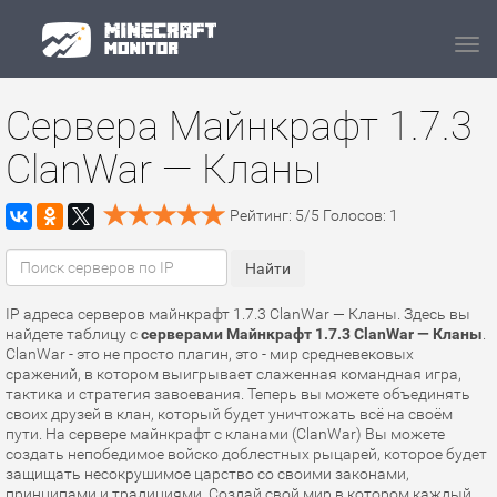
Navi
Сервера Майнкрафт 1.7.3
ClanWar — Кланы
Рейтинг:
5
/
5
Голосов:
1
IP адреса серверов майнкрафт 1.7.3 ClanWar — Кланы. Здесь вы
найдете таблицу с
серверами Майнкрафт 1.7.3 ClanWar — Кланы
.
ClanWar - это не просто плагин, это - мир средневековых
сражений, в котором выигрывает слаженная командная игра,
тактика и стратегия завоевания. Теперь вы можете объединять
своих друзей в клан, который будет уничтожать всё на своём
пути. На сервере майнкрафт с кланами (ClanWar) Вы можете
создать непобедимое войско доблестных рыцарей, которое будет
защищать несокрушимое царство со своими законами,
принципами и традициями. Создай свой мир в котором каждый