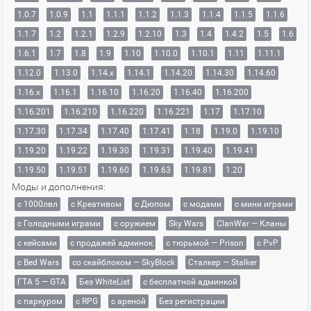
1.0.7
1.0.9
1.1
1.1.1
1.1.2
1.1.3
1.1.4
1.1.5
1.1.6
1.1.7
1.2
1.2.1
1.2.9
1.2.10
1.3
1.4
1.4.2
1.5
1.6
1.6.1
1.7
1.8
1.9
1.10
1.10.0
1.10.1
1.11
1.11.1
1.12.0
1.13.0
1.14.x
1.14.1
1.14.20
1.14.30
1.14.60
1.16.x
1.16.1
1.16.10
1.16.20
1.16.40
1.16.200
1.16.201
1.16.210
1.16.220
1.16.221
1.17
1.17.10
1.17.30
1.17.34
1.17.40
1.17.41
1.18
1.19.0
1.19.10
1.19.20
1.19.22
1.19.30
1.19.31
1.19.40
1.19.41
1.19.50
1.19.51
1.19.60
1.19.63
1.19.81
1.20
Моды и дополнения:
с 1000лвл
c Креативом
с Дюпом
с модами
с мини играми
с Голодными играми
с оружием
Sky Wars
ClanWar — Кланы
с кейсами
с продажей админок
с тюрьмой — Prison
с PvP
с Bed Wars
со скайблоком — SkyBlock
Сталкер — Stalker
ГТА 5 — GTA
Без WhiteList
с бесплатной админкой
с паркуром
с RPG
с ареной
Без регистрации