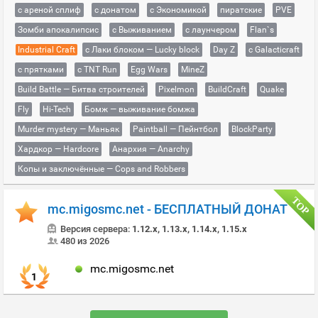
с ареной сплиф
с донатом
с Экономикой
пиратские
PVE
Зомби апокалипсис
с Выживанием
с лаунчером
Flan`s
Industrial Craft
с Лаки блоком — Lucky block
Day Z
с Galacticraft
с прятками
с TNT Run
Egg Wars
MineZ
Build Battle — Битва строителей
Pixelmon
BuildCraft
Quake
Fly
Hi-Tech
Бомж — выживание бомжа
Murder mystery — Маньяк
Paintball — Пейнтбол
BlockParty
Хардкор — Hardcore
Анархия — Anarchy
Копы и заключённые — Cops and Robbers
mc.migosmc.net - БЕСПЛАТНЫЙ ДОНАТ
Версия сервера:
1.12.x, 1.13.x, 1.14.x, 1.15.x
480 из 2026
mc.migosmc.net
1