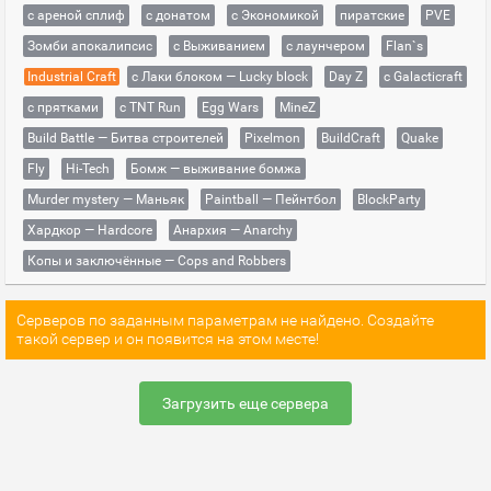
с ареной сплиф
с донатом
с Экономикой
пиратские
PVE
Зомби апокалипсис
с Выживанием
с лаунчером
Flan`s
Industrial Craft
с Лаки блоком — Lucky block
Day Z
с Galacticraft
с прятками
с TNT Run
Egg Wars
MineZ
Build Battle — Битва строителей
Pixelmon
BuildCraft
Quake
Fly
Hi-Tech
Бомж — выживание бомжа
Murder mystery — Маньяк
Paintball — Пейнтбол
BlockParty
Хардкор — Hardcore
Анархия — Anarchy
Копы и заключённые — Cops and Robbers
Серверов по заданным параметрам не найдено. Создайте
такой сервер и он появится на этом месте!
Загрузить еще сервера