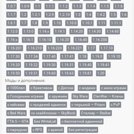
1.0.7
1.0.9
1.1
1.1.1
1.1.2
1.1.3
1.1.4
1.1.5
1.1.6
1.1.7
1.2
1.2.1
1.2.9
1.2.10
1.3
1.4
1.4.2
1.5
1.6
1.6.1
1.7
1.8
1.9
1.10
1.10.0
1.10.1
1.11
1.11.1
1.12.0
1.13.0
1.14.x
1.14.1
1.14.20
1.14.30
1.14.60
1.16.x
1.16.1
1.16.10
1.16.20
1.16.40
1.16.200
1.16.201
1.16.210
1.16.220
1.16.221
1.17
1.17.10
1.17.30
1.17.34
1.17.40
1.17.41
1.18
1.19.0
1.19.10
1.19.20
1.19.22
1.19.30
1.19.31
1.19.40
1.19.41
1.19.50
1.19.51
1.19.60
1.19.63
1.19.81
1.20
Моды и дополнения:
с 1000лвл
c Креативом
с Дюпом
с модами
с мини играми
с Голодными играми
с оружием
Sky Wars
ClanWar — Кланы
с кейсами
с продажей админок
с тюрьмой — Prison
с PvP
с Bed Wars
со скайблоком — SkyBlock
Сталкер — Stalker
ГТА 5 — GTA
Без WhiteList
с бесплатной админкой
с паркуром
с RPG
с ареной
Без регистрации