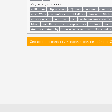
Моды и дополнения:
с 1000лвл
c Креативом
с Дюпом
с модами
с мини 
с Bed Wars
со скайблоком — SkyBlock
Сталкер — Stalke
с Экономикой
пиратские
PVE
Зомби апокалипсис
с
MineZ
Build Battle — Битва строителей
Pixelmon
BuildC
Анархия — Anarchy
Копы и заключённые — Cops and Ro
Серверов по заданным параметрам не найдено. Со