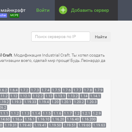
 майнкрафт
Войти
Добавить сервер
cher
MCPE
 Craft
. Модификация Industrial Craft. Ты хотел создать
матизации всего, сделай мир проще! Будь Леонардо да
1.6.2
1.6.4
1.7.2
1.7.3
1.7.4
1.7.5
1.7.6
1.7.7
1.7.8
1.7.9
.11.2
1.12
1.12.1
1.12.2
1.13
1.13.1
1.13.2
1.14
1.14.1
1.19.2
1.19.3
1.19.33
1.19.4
1.20
1.20.1
1.20.2
1.20.3
26.2
1.1.1
1.1.2
1.1.3
1.1.4
1.1.5
1.1.6
1.1.7
1.2
1.2.1
1.2.9
.14.60
1.16.x
1.16.1
1.16.10
1.16.20
1.16.40
1.16.200
30
1.19.31
1.19.40
1.19.41
1.19.50
1.19.51
1.19.60
1.19.63