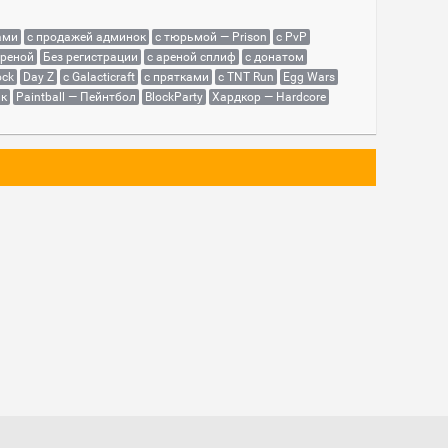
ами
с продажей админок
с тюрьмой — Prison
с PvP
ареной
Без регистрации
с ареной сплиф
с донатом
ock
Day Z
с Galacticraft
с прятками
с TNT Run
Egg Wars
як
Paintball — Пейнтбол
BlockParty
Хардкор — Hardcore