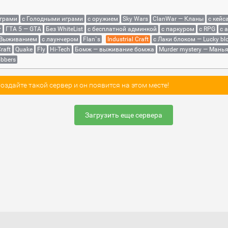
играми
с Голодными играми
с оружием
Sky Wars
ClanWar — Кланы
с кейс
r
ГТА 5 — GTA
Без WhiteList
с бесплатной админкой
с паркуром
с RPG
с 
 Выживанием
с лаунчером
Flan`s
Industrial Craft
с Лаки блоком — Lucky bl
raft
Quake
Fly
Hi-Tech
Бомж — выживание бомжа
Murder mystery — Мань
bbers
здайте такой сервер и он появится на этом месте!
Загрузить еще сервера