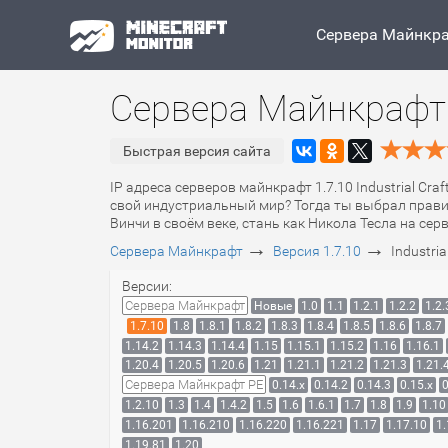
Сервера Майнкр
Сервера Майнкрафт 1.
Быстрая версия сайта
IP адреса серверов майнкрафт 1.7.10 Industrial Cra
свой индустриальный мир? Тогда ты выбрал правил
Винчи в своём веке, стань как Никола Тесла на се
→
→
Сервера Майнкрафт
Версия 1.7.10
Industria
Версии:
Сервера Майнкрафт
Новые
1.0
1.1
1.2.1
1.2.2
1.2.
1.7.10
1.8
1.8.1
1.8.2
1.8.3
1.8.4
1.8.5
1.8.6
1.8.7
1.14.2
1.14.3
1.14.4
1.15
1.15.1
1.15.2
1.16
1.16.1
1.20.4
1.20.5
1.20.6
1.21
1.21.1
1.21.2
1.21.3
1.21.
Сервера Майнкрафт PE
0.14.x
0.14.2
0.14.3
0.15.x
0
1.2.10
1.3
1.4
1.4.2
1.5
1.6
1.6.1
1.7
1.8
1.9
1.10
1.16.201
1.16.210
1.16.220
1.16.221
1.17
1.17.10
1.
1.19.81
1.20