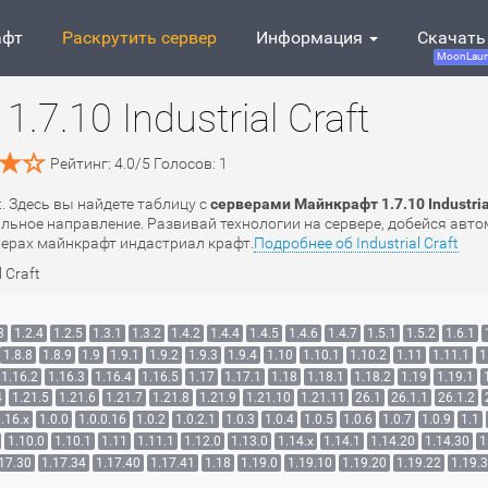
афт
Раскрутить сервер
Информация
Скачать
MoonLaun
7.10 Industrial Craft
Рейтинг:
4.0
/
5
Голосов:
1
ft. Здесь вы найдете таблицу с
серверами Майнкрафт 1.7.10 Industrial
ьное направление. Развивай технологии на сервере, добейся авто
рверах майнкрафт индастриал крафт.
Подробнее об Industrial Craft
l Craft
3
1.2.4
1.2.5
1.3.1
1.3.2
1.4.2
1.4.4
1.4.5
1.4.6
1.4.7
1.5.1
1.5.2
1.6.1
1.8.8
1.8.9
1.9
1.9.1
1.9.2
1.9.3
1.9.4
1.10
1.10.1
1.10.2
1.11
1.11.1
1
1.16.2
1.16.3
1.16.4
1.16.5
1.17
1.17.1
1.18
1.18.1
1.18.2
1.19
1.19.1
4
1.21.5
1.21.6
1.21.7
1.21.8
1.21.9
1.21.10
1.21.11
26.1
26.1.1
26.1.2
.16.x
1.0.0
1.0.0.16
1.0.2
1.0.2.1
1.0.3
1.0.4
1.0.5
1.0.6
1.0.7
1.0.9
1.1
1.10.0
1.10.1
1.11
1.11.1
1.12.0
1.13.0
1.14.x
1.14.1
1.14.20
1.14.30
1
17.30
1.17.34
1.17.40
1.17.41
1.18
1.19.0
1.19.10
1.19.20
1.19.22
1.19.