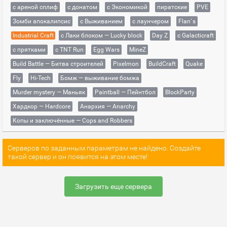
с ареной сплиф
с донатом
с Экономикой
пиратские
PVE
Зомби апокалипсис
с Выживанием
с лаунчером
Flan`s
Industrial Craft
с Лаки блоком — Lucky block
Day Z
с Galacticraft
с прятками
с TNT Run
Egg Wars
MineZ
Build Battle — Битва строителей
Pixelmon
BuildCraft
Quake
Fly
Hi-Tech
Бомж — выживание бомжа
Murder mystery — Маньяк
Paintball — Пейнтбол
BlockParty
Хардкор — Hardcore
Анархия — Anarchy
Копы и заключённые — Cops and Robbers
Серверов по заданным параметрам не найдено. Создайте
такой сервер и он появится на этом месте!
Загрузить еще сервера