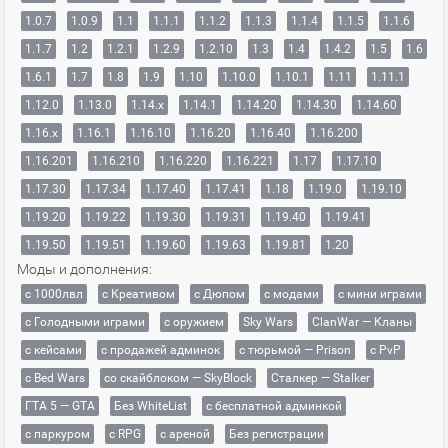
1.0.7
1.0.9
1.1
1.1.1
1.1.2
1.1.3
1.1.4
1.1.5
1.1.6
1.1.7
1.2
1.2.1
1.2.9
1.2.10
1.3
1.4
1.4.2
1.5
1.6
1.6.1
1.7
1.8
1.9
1.10
1.10.0
1.10.1
1.11
1.11.1
1.12.0
1.13.0
1.14.x
1.14.1
1.14.20
1.14.30
1.14.60
1.16.x
1.16.1
1.16.10
1.16.20
1.16.40
1.16.200
1.16.201
1.16.210
1.16.220
1.16.221
1.17
1.17.10
1.17.30
1.17.34
1.17.40
1.17.41
1.18
1.19.0
1.19.10
1.19.20
1.19.22
1.19.30
1.19.31
1.19.40
1.19.41
1.19.50
1.19.51
1.19.60
1.19.63
1.19.81
1.20
Моды и дополнения:
с 1000лвл
c Креативом
с Дюпом
с модами
с мини играми
с Голодными играми
с оружием
Sky Wars
ClanWar — Кланы
с кейсами
с продажей админок
с тюрьмой — Prison
с PvP
с Bed Wars
со скайблоком — SkyBlock
Сталкер — Stalker
ГТА 5 — GTA
Без WhiteList
с бесплатной админкой
с паркуром
с RPG
с ареной
Без регистрации