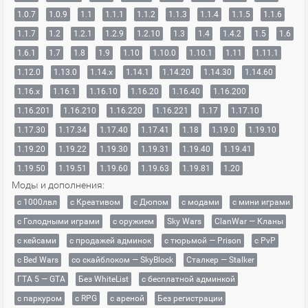
1.0.7
1.0.9
1.1
1.1.1
1.1.2
1.1.3
1.1.4
1.1.5
1.1.6
1.1.7
1.2
1.2.1
1.2.9
1.2.10
1.3
1.4
1.4.2
1.5
1.6
1.6.1
1.7
1.8
1.9
1.10
1.10.0
1.10.1
1.11
1.11.1
1.12.0
1.13.0
1.14.x
1.14.1
1.14.20
1.14.30
1.14.60
1.16.x
1.16.1
1.16.10
1.16.20
1.16.40
1.16.200
1.16.201
1.16.210
1.16.220
1.16.221
1.17
1.17.10
1.17.30
1.17.34
1.17.40
1.17.41
1.18
1.19.0
1.19.10
1.19.20
1.19.22
1.19.30
1.19.31
1.19.40
1.19.41
1.19.50
1.19.51
1.19.60
1.19.63
1.19.81
1.20
Моды и дополнения:
с 1000лвл
c Креативом
с Дюпом
с модами
с мини играми
с Голодными играми
с оружием
Sky Wars
ClanWar — Кланы
с кейсами
с продажей админок
с тюрьмой — Prison
с PvP
с Bed Wars
со скайблоком — SkyBlock
Сталкер — Stalker
ГТА 5 — GTA
Без WhiteList
с бесплатной админкой
с паркуром
с RPG
с ареной
Без регистрации