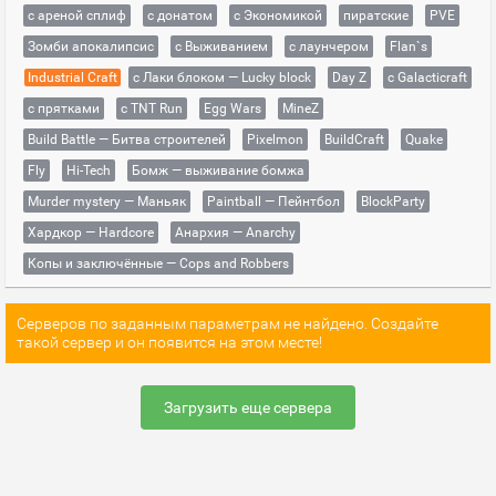
с ареной сплиф
с донатом
с Экономикой
пиратские
PVE
Зомби апокалипсис
с Выживанием
с лаунчером
Flan`s
Industrial Craft
с Лаки блоком — Lucky block
Day Z
с Galacticraft
с прятками
с TNT Run
Egg Wars
MineZ
Build Battle — Битва строителей
Pixelmon
BuildCraft
Quake
Fly
Hi-Tech
Бомж — выживание бомжа
Murder mystery — Маньяк
Paintball — Пейнтбол
BlockParty
Хардкор — Hardcore
Анархия — Anarchy
Копы и заключённые — Cops and Robbers
Серверов по заданным параметрам не найдено. Создайте
такой сервер и он появится на этом месте!
Загрузить еще сервера