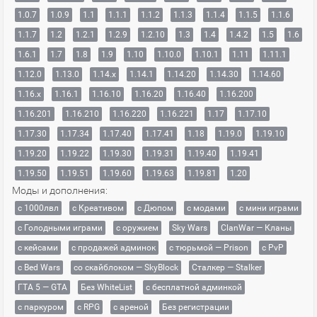
1.0.7
1.0.9
1.1
1.1.1
1.1.2
1.1.3
1.1.4
1.1.5
1.1.6
1.1.7
1.2
1.2.1
1.2.9
1.2.10
1.3
1.4
1.4.2
1.5
1.6
1.6.1
1.7
1.8
1.9
1.10
1.10.0
1.10.1
1.11
1.11.1
1.12.0
1.13.0
1.14.x
1.14.1
1.14.20
1.14.30
1.14.60
1.16.x
1.16.1
1.16.10
1.16.20
1.16.40
1.16.200
1.16.201
1.16.210
1.16.220
1.16.221
1.17
1.17.10
1.17.30
1.17.34
1.17.40
1.17.41
1.18
1.19.0
1.19.10
1.19.20
1.19.22
1.19.30
1.19.31
1.19.40
1.19.41
1.19.50
1.19.51
1.19.60
1.19.63
1.19.81
1.20
Моды и дополнения:
с 1000лвл
c Креативом
с Дюпом
с модами
с мини играми
с Голодными играми
с оружием
Sky Wars
ClanWar — Кланы
с кейсами
с продажей админок
с тюрьмой — Prison
с PvP
с Bed Wars
со скайблоком — SkyBlock
Сталкер — Stalker
ГТА 5 — GTA
Без WhiteList
с бесплатной админкой
с паркуром
с RPG
с ареной
Без регистрации