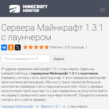
Navi
Сервера Майнкрафт 1.3.1
с лаунчером
Рейтинг:
5
/
5
Голосов:
1
IP адреса серверов майнкрафт 1.3.1 с лаунчером. Здесь вы
найдете таблицу с
серверами Майнкрафт 1.3.1 с лаунчером
.
Сервера у которых есть свой лаунчер. У этих серверов майнкрафт
своя система авторизации. Обычно у таких проектов большое
количество серверов и есть персональный сайт. Если у сервера
присутствует свой лаунчер, то у вас наверняка не получится зайти
на сервер с привычного вам лаунчера minecraft. Придется сначала
скачать его с сайта сервера.
→
→
Сервера Майнкрафт
Версия 1.3.1
с лаунчером