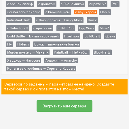
с ареной сплиф
с донатом
с Экономикой
пиратские
PVE
Зомби апокалипсис
с Выживанием
с лаунчером
Flan`s
Industrial Craft
с Лаки блоком — Lucky block
Day Z
с Galacticraft
с прятками
с TNT Run
Egg Wars
MineZ
Build Battle — Битва строителей
Pixelmon
BuildCraft
Quake
Fly
Hi-Tech
Бомж — выживание бомжа
Murder mystery — Маньяк
Paintball — Пейнтбол
BlockParty
Хардкор — Hardcore
Анархия — Anarchy
Копы и заключённые — Cops and Robbers
Серверов по заданным параметрам не найдено. Создайте
такой сервер и он появится на этом месте!
Загрузить еще сервера