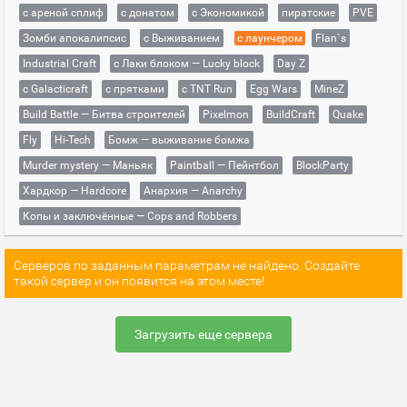
с ареной сплиф
с донатом
с Экономикой
пиратские
PVE
Зомби апокалипсис
с Выживанием
с лаунчером
Flan`s
Industrial Craft
с Лаки блоком — Lucky block
Day Z
с Galacticraft
с прятками
с TNT Run
Egg Wars
MineZ
Build Battle — Битва строителей
Pixelmon
BuildCraft
Quake
Fly
Hi-Tech
Бомж — выживание бомжа
Murder mystery — Маньяк
Paintball — Пейнтбол
BlockParty
Хардкор — Hardcore
Анархия — Anarchy
Копы и заключённые — Cops and Robbers
Серверов по заданным параметрам не найдено. Создайте
такой сервер и он появится на этом месте!
Загрузить еще сервера