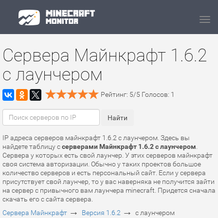
Navi
Сервера Майнкрафт 1.6.2
с лаунчером
Рейтинг:
5
/
5
Голосов:
1
IP адреса серверов майнкрафт 1.6.2 с лаунчером. Здесь вы
найдете таблицу с
серверами Майнкрафт 1.6.2 с лаунчером
.
Сервера у которых есть свой лаунчер. У этих серверов майнкрафт
своя система авторизации. Обычно у таких проектов большое
количество серверов и есть персональный сайт. Если у сервера
присутствует свой лаунчер, то у вас наверняка не получится зайти
на сервер с привычного вам лаунчера minecraft. Придется сначала
скачать его с сайта сервера.
→
→
Сервера Майнкрафт
Версия 1.6.2
с лаунчером