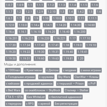
1.0.7
1.0.9
1.1
1.1.1
1.1.2
1.1.3
1.1.4
1.1.5
1.1.6
1.1.7
1.2
1.2.1
1.2.9
1.2.10
1.3
1.4
1.4.2
1.5
1.6
1.6.1
1.7
1.8
1.9
1.10
1.10.0
1.10.1
1.11
1.11.1
1.12.0
1.13.0
1.14.x
1.14.1
1.14.20
1.14.30
1.14.60
1.16.x
1.16.1
1.16.10
1.16.20
1.16.40
1.16.200
1.16.201
1.16.210
1.16.220
1.16.221
1.17
1.17.10
1.17.30
1.17.34
1.17.40
1.17.41
1.18
1.19.0
1.19.10
1.19.20
1.19.22
1.19.30
1.19.31
1.19.40
1.19.41
1.19.50
1.19.51
1.19.60
1.19.63
1.19.81
1.20
Моды и дополнения:
с 1000лвл
c Креативом
с Дюпом
с модами
с мини играми
с Голодными играми
с оружием
Sky Wars
ClanWar — Кланы
с кейсами
с продажей админок
с тюрьмой — Prison
с PvP
с Bed Wars
со скайблоком — SkyBlock
Сталкер — Stalker
ГТА 5 — GTA
Без WhiteList
с бесплатной админкой
с паркуром
с RPG
с ареной
Без регистрации