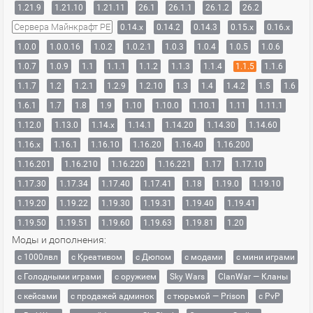
1.21.9
1.21.10
1.21.11
26.1
26.1.1
26.1.2
26.2
Сервера Майнкрафт PE
0.14.x
0.14.2
0.14.3
0.15.x
0.16.x
1.0.0
1.0.0.16
1.0.2
1.0.2.1
1.0.3
1.0.4
1.0.5
1.0.6
1.0.7
1.0.9
1.1
1.1.1
1.1.2
1.1.3
1.1.4
1.1.5
1.1.6
1.1.7
1.2
1.2.1
1.2.9
1.2.10
1.3
1.4
1.4.2
1.5
1.6
1.6.1
1.7
1.8
1.9
1.10
1.10.0
1.10.1
1.11
1.11.1
1.12.0
1.13.0
1.14.x
1.14.1
1.14.20
1.14.30
1.14.60
1.16.x
1.16.1
1.16.10
1.16.20
1.16.40
1.16.200
1.16.201
1.16.210
1.16.220
1.16.221
1.17
1.17.10
1.17.30
1.17.34
1.17.40
1.17.41
1.18
1.19.0
1.19.10
1.19.20
1.19.22
1.19.30
1.19.31
1.19.40
1.19.41
1.19.50
1.19.51
1.19.60
1.19.63
1.19.81
1.20
Моды и дополнения:
с 1000лвл
c Креативом
с Дюпом
с модами
с мини играми
с Голодными играми
с оружием
Sky Wars
ClanWar — Кланы
с кейсами
с продажей админок
с тюрьмой — Prison
с PvP