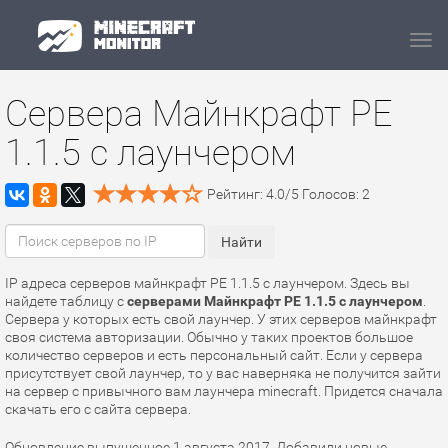
Navi
Сервера Майнкрафт PE
1.1.5 с лаунчером
Рейтинг:
4.0
/
5
Голосов:
2
IP адреса серверов майнкрафт PE 1.1.5 с лаунчером. Здесь вы
найдете таблицу с
серверами Майнкрафт PE 1.1.5 с лаунчером
.
Сервера у которых есть свой лаунчер. У этих серверов майнкрафт
своя система авторизации. Обычно у таких проектов большое
количество серверов и есть персональный сайт. Если у сервера
присутствует свой лаунчер, то у вас наверняка не получится зайти
на сервер с привычного вам лаунчера minecraft. Придется сначала
скачать его с сайта сервера.
Обновление выпущенное 1 августа 2017. Добавили новые