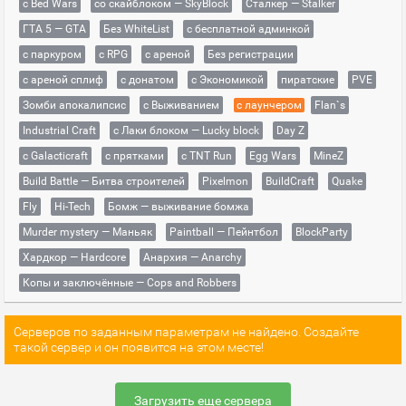
с Bed Wars
со скайблоком — SkyBlock
Сталкер — Stalker
ГТА 5 — GTA
Без WhiteList
с бесплатной админкой
с паркуром
с RPG
с ареной
Без регистрации
с ареной сплиф
с донатом
с Экономикой
пиратские
PVE
Зомби апокалипсис
с Выживанием
с лаунчером
Flan`s
Industrial Craft
с Лаки блоком — Lucky block
Day Z
с Galacticraft
с прятками
с TNT Run
Egg Wars
MineZ
Build Battle — Битва строителей
Pixelmon
BuildCraft
Quake
Fly
Hi-Tech
Бомж — выживание бомжа
Murder mystery — Маньяк
Paintball — Пейнтбол
BlockParty
Хардкор — Hardcore
Анархия — Anarchy
Копы и заключённые — Cops and Robbers
Серверов по заданным параметрам не найдено. Создайте
такой сервер и он появится на этом месте!
Загрузить еще сервера