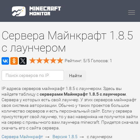
Navi
Сервера Майнкрафт 1.8.5
с лаунчером
Рейтинг:
5
/
5
Голосов:
1
IP адреса серверов майнкрафт 1.8.5 с лаунчером. Здесь вы
найдете таблицу с
серверами Майнкрафт 1.8.5 с лаунчером
.
Сервера у которых есть свой лаунчер. У этих серверов майнкрафт
своя система авторизации. Обычно у таких проектов большое
количество серверов и есть персональный сайт. Если у сервера
присутствует свой лаунчер, то у вас наверняка не получится зайти
на сервер с привычного вам лаунчера minecraft. Придется сначала
скачать его с сайта сервера.
→
→
Сервера Майнкрафт
Версия 1.8.5
с лаунчером