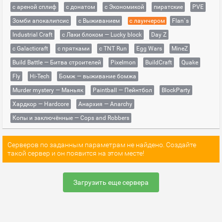
с ареной сплиф
с донатом
с Экономикой
пиратские
PVE
Зомби апокалипсис
с Выживанием
с лаунчером
Flan`s
Industrial Craft
с Лаки блоком — Lucky block
Day Z
с Galacticraft
с прятками
с TNT Run
Egg Wars
MineZ
Build Battle — Битва строителей
Pixelmon
BuildCraft
Quake
Fly
Hi-Tech
Бомж — выживание бомжа
Murder mystery — Маньяк
Paintball — Пейнтбол
BlockParty
Хардкор — Hardcore
Анархия — Anarchy
Копы и заключённые — Cops and Robbers
Серверов по заданным параметрам не найдено. Создайте
такой сервер и он появится на этом месте!
Загрузить еще сервера