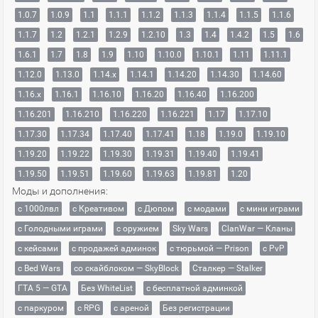
1.0.7
1.0.9
1.1
1.1.1
1.1.2
1.1.3
1.1.4
1.1.5
1.1.6
1.1.7
1.2
1.2.1
1.2.9
1.2.10
1.3
1.4
1.4.2
1.5
1.6
1.6.1
1.7
1.8
1.9
1.10
1.10.0
1.10.1
1.11
1.11.1
1.12.0
1.13.0
1.14.x
1.14.1
1.14.20
1.14.30
1.14.60
1.16.x
1.16.1
1.16.10
1.16.20
1.16.40
1.16.200
1.16.201
1.16.210
1.16.220
1.16.221
1.17
1.17.10
1.17.30
1.17.34
1.17.40
1.17.41
1.18
1.19.0
1.19.10
1.19.20
1.19.22
1.19.30
1.19.31
1.19.40
1.19.41
1.19.50
1.19.51
1.19.60
1.19.63
1.19.81
1.20
Моды и дополнения:
с 1000лвл
c Креативом
с Дюпом
с модами
с мини играми
с Голодными играми
с оружием
Sky Wars
ClanWar — Кланы
с кейсами
с продажей админок
с тюрьмой — Prison
с PvP
с Bed Wars
со скайблоком — SkyBlock
Сталкер — Stalker
ГТА 5 — GTA
Без WhiteList
с бесплатной админкой
с паркуром
с RPG
с ареной
Без регистрации