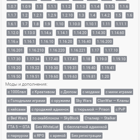
1.0.7
1.0.9
1.1
1.1.1
1.1.2
1.1.3
1.1.4
1.1.5
1.1.6
1.1.7
1.2
1.2.1
1.2.9
1.2.10
1.3
1.4
1.4.2
1.5
1.6
1.6.1
1.7
1.8
1.9
1.10
1.10.0
1.10.1
1.11
1.11.1
1.12.0
1.13.0
1.14.x
1.14.1
1.14.20
1.14.30
1.14.60
1.16.x
1.16.1
1.16.10
1.16.20
1.16.40
1.16.200
1.16.201
1.16.210
1.16.220
1.16.221
1.17
1.17.10
1.17.30
1.17.34
1.17.40
1.17.41
1.18
1.19.0
1.19.10
1.19.20
1.19.22
1.19.30
1.19.31
1.19.40
1.19.41
1.19.50
1.19.51
1.19.60
1.19.63
1.19.81
1.20
Моды и дополнения:
с 1000лвл
c Креативом
с Дюпом
с модами
с мини играми
с Голодными играми
с оружием
Sky Wars
ClanWar — Кланы
с кейсами
с продажей админок
с тюрьмой — Prison
с PvP
с Bed Wars
со скайблоком — SkyBlock
Сталкер — Stalker
ГТА 5 — GTA
Без WhiteList
с бесплатной админкой
с паркуром
с RPG
с ареной
Без регистрации