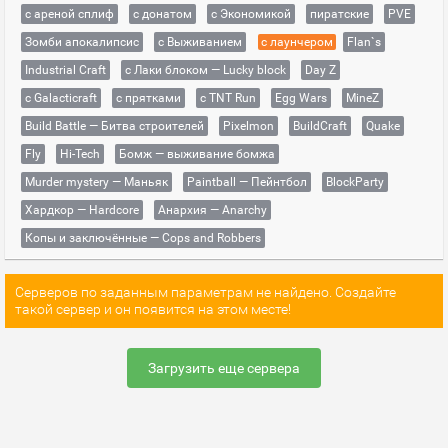
с ареной сплиф
с донатом
с Экономикой
пиратские
PVE
Зомби апокалипсис
с Выживанием
с лаунчером
Flan`s
Industrial Craft
с Лаки блоком — Lucky block
Day Z
с Galacticraft
с прятками
с TNT Run
Egg Wars
MineZ
Build Battle — Битва строителей
Pixelmon
BuildCraft
Quake
Fly
Hi-Tech
Бомж — выживание бомжа
Murder mystery — Маньяк
Paintball — Пейнтбол
BlockParty
Хардкор — Hardcore
Анархия — Anarchy
Копы и заключённые — Cops and Robbers
Серверов по заданным параметрам не найдено. Создайте
такой сервер и он появится на этом месте!
Загрузить еще сервера