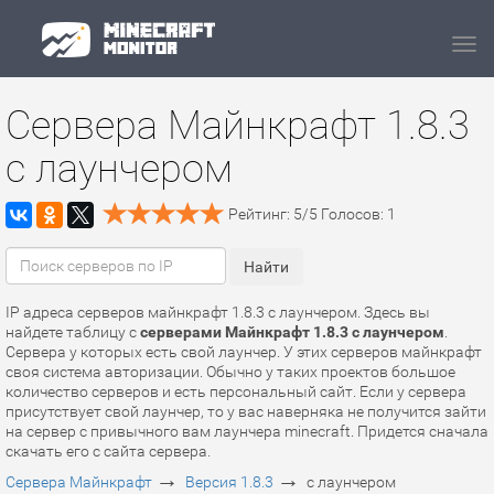
Navi
Сервера Майнкрафт 1.8.3
с лаунчером
Рейтинг:
5
/
5
Голосов:
1
IP адреса серверов майнкрафт 1.8.3 с лаунчером. Здесь вы
найдете таблицу с
серверами Майнкрафт 1.8.3 с лаунчером
.
Сервера у которых есть свой лаунчер. У этих серверов майнкрафт
своя система авторизации. Обычно у таких проектов большое
количество серверов и есть персональный сайт. Если у сервера
присутствует свой лаунчер, то у вас наверняка не получится зайти
на сервер с привычного вам лаунчера minecraft. Придется сначала
скачать его с сайта сервера.
→
→
Сервера Майнкрафт
Версия 1.8.3
с лаунчером