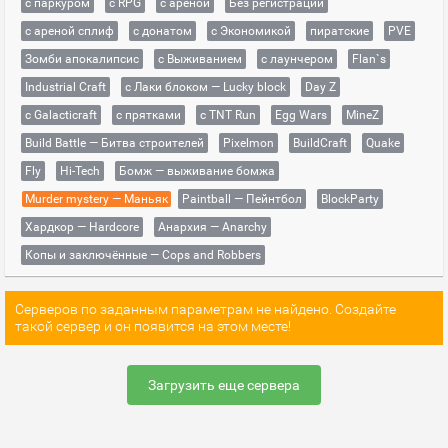
с паркуром
с RPG
с ареной
Без регистрации
с ареной сплиф
с донатом
с Экономикой
пиратские
PVE
Зомби апокалипсис
с Выживанием
с лаунчером
Flan`s
Industrial Craft
с Лаки блоком — Lucky block
Day Z
с Galacticraft
с прятками
с TNT Run
Egg Wars
MineZ
Build Battle — Битва строителей
Pixelmon
BuildCraft
Quake
Fly
Hi-Tech
Бомж — выживание бомжа
Murder mystery — Маньяк
Paintball — Пейнтбол
BlockParty
Хардкор — Hardcore
Анархия — Anarchy
Копы и заключённые — Cops and Robbers
Серверов по заданным параметрам не найдено. Создайте
такой сервер и он появится на этом месте!
Загрузить еще сервера