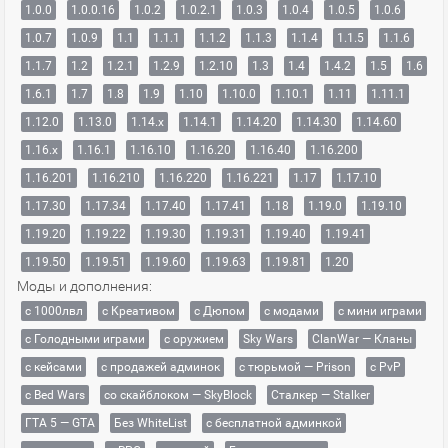
1.0.0
1.0.0.16
1.0.2
1.0.2.1
1.0.3
1.0.4
1.0.5
1.0.6
1.0.7
1.0.9
1.1
1.1.1
1.1.2
1.1.3
1.1.4
1.1.5
1.1.6
1.1.7
1.2
1.2.1
1.2.9
1.2.10
1.3
1.4
1.4.2
1.5
1.6
1.6.1
1.7
1.8
1.9
1.10
1.10.0
1.10.1
1.11
1.11.1
1.12.0
1.13.0
1.14.x
1.14.1
1.14.20
1.14.30
1.14.60
1.16.x
1.16.1
1.16.10
1.16.20
1.16.40
1.16.200
1.16.201
1.16.210
1.16.220
1.16.221
1.17
1.17.10
1.17.30
1.17.34
1.17.40
1.17.41
1.18
1.19.0
1.19.10
1.19.20
1.19.22
1.19.30
1.19.31
1.19.40
1.19.41
1.19.50
1.19.51
1.19.60
1.19.63
1.19.81
1.20
Моды и дополнения:
с 1000лвл
c Креативом
с Дюпом
с модами
с мини играми
с Голодными играми
с оружием
Sky Wars
ClanWar — Кланы
с кейсами
с продажей админок
с тюрьмой — Prison
с PvP
с Bed Wars
со скайблоком — SkyBlock
Сталкер — Stalker
ГТА 5 — GTA
Без WhiteList
с бесплатной админкой