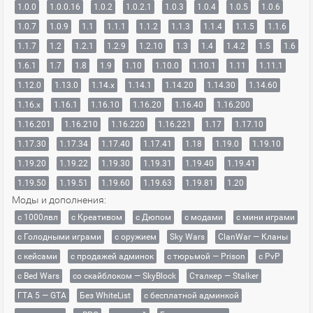
1.0.0
1.0.0.16
1.0.2
1.0.2.1
1.0.3
1.0.4
1.0.5
1.0.6
1.0.7
1.0.9
1.1
1.1.1
1.1.2
1.1.3
1.1.4
1.1.5
1.1.6
1.1.7
1.2
1.2.1
1.2.9
1.2.10
1.3
1.4
1.4.2
1.5
1.6
1.6.1
1.7
1.8
1.9
1.10
1.10.0
1.10.1
1.11
1.11.1
1.12.0
1.13.0
1.14.x
1.14.1
1.14.20
1.14.30
1.14.60
1.16.x
1.16.1
1.16.10
1.16.20
1.16.40
1.16.200
1.16.201
1.16.210
1.16.220
1.16.221
1.17
1.17.10
1.17.30
1.17.34
1.17.40
1.17.41
1.18
1.19.0
1.19.10
1.19.20
1.19.22
1.19.30
1.19.31
1.19.40
1.19.41
1.19.50
1.19.51
1.19.60
1.19.63
1.19.81
1.20
Моды и дополнения:
с 1000лвл
c Креативом
с Дюпом
с модами
с мини играми
с Голодными играми
с оружием
Sky Wars
ClanWar — Кланы
с кейсами
с продажей админок
с тюрьмой — Prison
с PvP
с Bed Wars
со скайблоком — SkyBlock
Сталкер — Stalker
ГТА 5 — GTA
Без WhiteList
с бесплатной админкой