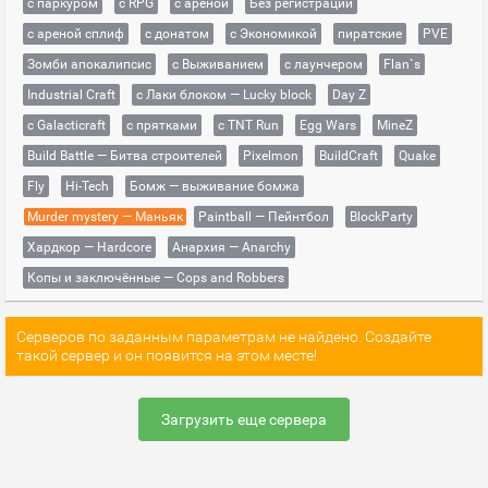
с паркуром
с RPG
с ареной
Без регистрации
с ареной сплиф
с донатом
с Экономикой
пиратские
PVE
Зомби апокалипсис
с Выживанием
с лаунчером
Flan`s
Industrial Craft
с Лаки блоком — Lucky block
Day Z
с Galacticraft
с прятками
с TNT Run
Egg Wars
MineZ
Build Battle — Битва строителей
Pixelmon
BuildCraft
Quake
Fly
Hi-Tech
Бомж — выживание бомжа
Murder mystery — Маньяк
Paintball — Пейнтбол
BlockParty
Хардкор — Hardcore
Анархия — Anarchy
Копы и заключённые — Cops and Robbers
Серверов по заданным параметрам не найдено. Создайте
такой сервер и он появится на этом месте!
Загрузить еще сервера