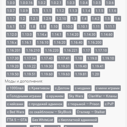
1.0.0
1.0.0.16
1.0.2
1.0.2.1
1.0.3
1.0.4
1.0.5
1.0.6
1.0.7
1.0.9
1.1
1.1.1
1.1.2
1.1.3
1.1.4
1.1.5
1.1.6
1.1.7
1.2
1.2.1
1.2.9
1.2.10
1.3
1.4
1.4.2
1.5
1.6
1.6.1
1.7
1.8
1.9
1.10
1.10.0
1.10.1
1.11
1.11.1
1.12.0
1.13.0
1.14.x
1.14.1
1.14.20
1.14.30
1.14.60
1.16.x
1.16.1
1.16.10
1.16.20
1.16.40
1.16.200
1.16.201
1.16.210
1.16.220
1.16.221
1.17
1.17.10
1.17.30
1.17.34
1.17.40
1.17.41
1.18
1.19.0
1.19.10
1.19.20
1.19.22
1.19.30
1.19.31
1.19.40
1.19.41
1.19.50
1.19.51
1.19.60
1.19.63
1.19.81
1.20
Моды и дополнения:
с 1000лвл
c Креативом
с Дюпом
с модами
с мини играми
с Голодными играми
с оружием
Sky Wars
ClanWar — Кланы
с кейсами
с продажей админок
с тюрьмой — Prison
с PvP
с Bed Wars
со скайблоком — SkyBlock
Сталкер — Stalker
ГТА 5 — GTA
Без WhiteList
с бесплатной админкой