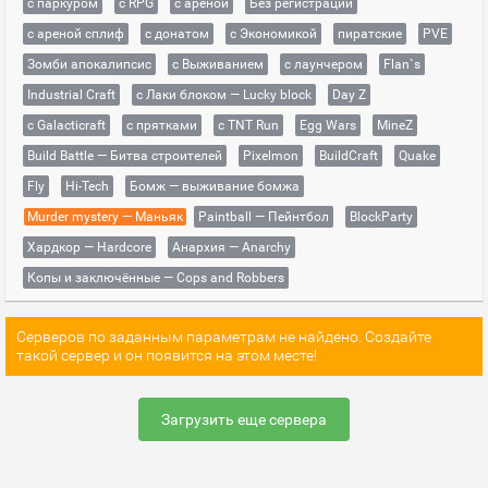
с паркуром
с RPG
с ареной
Без регистрации
с ареной сплиф
с донатом
с Экономикой
пиратские
PVE
Зомби апокалипсис
с Выживанием
с лаунчером
Flan`s
Industrial Craft
с Лаки блоком — Lucky block
Day Z
с Galacticraft
с прятками
с TNT Run
Egg Wars
MineZ
Build Battle — Битва строителей
Pixelmon
BuildCraft
Quake
Fly
Hi-Tech
Бомж — выживание бомжа
Murder mystery — Маньяк
Paintball — Пейнтбол
BlockParty
Хардкор — Hardcore
Анархия — Anarchy
Копы и заключённые — Cops and Robbers
Серверов по заданным параметрам не найдено. Создайте
такой сервер и он появится на этом месте!
Загрузить еще сервера