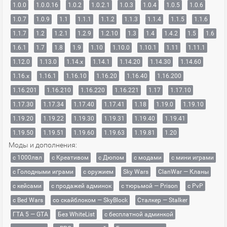
1.0.0
1.0.0.16
1.0.2
1.0.2.1
1.0.3
1.0.4
1.0.5
1.0.6
1.0.7
1.0.9
1.1
1.1.1
1.1.2
1.1.3
1.1.4
1.1.5
1.1.6
1.1.7
1.2
1.2.1
1.2.9
1.2.10
1.3
1.4
1.4.2
1.5
1.6
1.6.1
1.7
1.8
1.9
1.10
1.10.0
1.10.1
1.11
1.11.1
1.12.0
1.13.0
1.14.x
1.14.1
1.14.20
1.14.30
1.14.60
1.16.x
1.16.1
1.16.10
1.16.20
1.16.40
1.16.200
1.16.201
1.16.210
1.16.220
1.16.221
1.17
1.17.10
1.17.30
1.17.34
1.17.40
1.17.41
1.18
1.19.0
1.19.10
1.19.20
1.19.22
1.19.30
1.19.31
1.19.40
1.19.41
1.19.50
1.19.51
1.19.60
1.19.63
1.19.81
1.20
Моды и дополнения:
с 1000лвл
c Креативом
с Дюпом
с модами
с мини играми
с Голодными играми
с оружием
Sky Wars
ClanWar — Кланы
с кейсами
с продажей админок
с тюрьмой — Prison
с PvP
с Bed Wars
со скайблоком — SkyBlock
Сталкер — Stalker
ГТА 5 — GTA
Без WhiteList
с бесплатной админкой