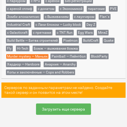
с паркуром
с RPG
с ареной
Без регистрации
с ареной сплиф
с донатом
с Экономикой
пиратские
PVE
Зомби апокалипсис
с Выживанием
с лаунчером
Flan`s
Industrial Craft
с Лаки блоком — Lucky block
Day Z
с Galacticraft
с прятками
с TNT Run
Egg Wars
MineZ
Build Battle — Битва строителей
Pixelmon
BuildCraft
Quake
Fly
Hi-Tech
Бомж — выживание бомжа
Murder mystery — Маньяк
Paintball — Пейнтбол
BlockParty
Хардкор — Hardcore
Анархия — Anarchy
Копы и заключённые — Cops and Robbers
Серверов по заданным параметрам не найдено. Создайте
такой сервер и он появится на этом месте!
Загрузить еще сервера