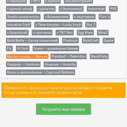
с паркуром
с RPG
с ареной
Без регистрации
с ареной сплиф
с донатом
с Экономикой
пиратские
PVE
Зомби апокалипсис
с Выживанием
с лаунчером
Flan`s
Industrial Craft
с Лаки блоком — Lucky block
Day Z
с Galacticraft
с прятками
с TNT Run
Egg Wars
MineZ
Build Battle — Битва строителей
Pixelmon
BuildCraft
Quake
Fly
Hi-Tech
Бомж — выживание бомжа
Murder mystery — Маньяк
Paintball — Пейнтбол
BlockParty
Хардкор — Hardcore
Анархия — Anarchy
Копы и заключённые — Cops and Robbers
Серверов по заданным параметрам не найдено. Создайте
такой сервер и он появится на этом месте!
Загрузить еще сервера