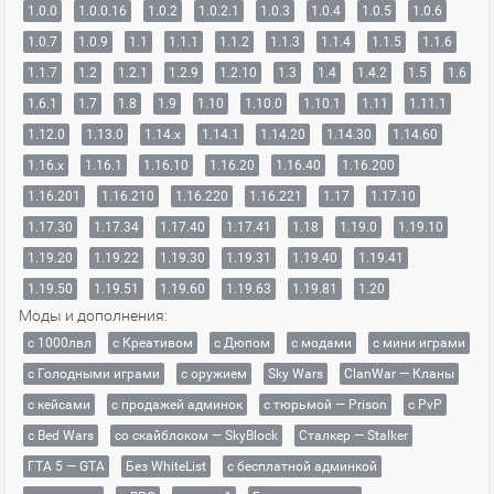
1.0.0
1.0.0.16
1.0.2
1.0.2.1
1.0.3
1.0.4
1.0.5
1.0.6
1.0.7
1.0.9
1.1
1.1.1
1.1.2
1.1.3
1.1.4
1.1.5
1.1.6
1.1.7
1.2
1.2.1
1.2.9
1.2.10
1.3
1.4
1.4.2
1.5
1.6
1.6.1
1.7
1.8
1.9
1.10
1.10.0
1.10.1
1.11
1.11.1
1.12.0
1.13.0
1.14.x
1.14.1
1.14.20
1.14.30
1.14.60
1.16.x
1.16.1
1.16.10
1.16.20
1.16.40
1.16.200
1.16.201
1.16.210
1.16.220
1.16.221
1.17
1.17.10
1.17.30
1.17.34
1.17.40
1.17.41
1.18
1.19.0
1.19.10
1.19.20
1.19.22
1.19.30
1.19.31
1.19.40
1.19.41
1.19.50
1.19.51
1.19.60
1.19.63
1.19.81
1.20
Моды и дополнения:
с 1000лвл
c Креативом
с Дюпом
с модами
с мини играми
с Голодными играми
с оружием
Sky Wars
ClanWar — Кланы
с кейсами
с продажей админок
с тюрьмой — Prison
с PvP
с Bed Wars
со скайблоком — SkyBlock
Сталкер — Stalker
ГТА 5 — GTA
Без WhiteList
с бесплатной админкой